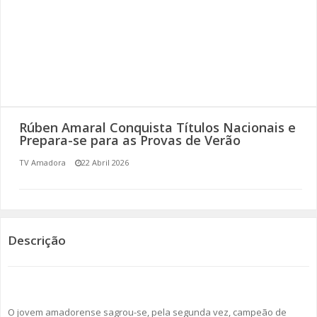
SOMOS TODOS EUROPEUS
ENCONTROS IMAGINÁRIOS
AMADORA LIGA À RESILIÊNCIA
VEMOS OUVIMOS E LEMOS
Rúben Amaral Conquista Títulos Nacionais e
Prepara-se para as Provas de Verão
(RE) PENSAMENTOS
TV Amadora
22 Abril 2026
ECOMOVE-TE
HISTÓRIAS DE ABRIL
Descrição
O jovem amadorense sagrou-se, pela segunda vez, campeão de