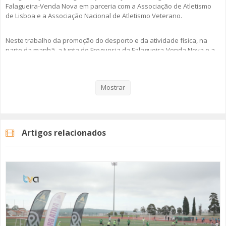
Falagueira-Venda Nova em parceria com a Associação de Atletismo
de Lisboa e a Associação Nacional de Atletismo Veterano.
Neste trabalho da promoção do desporto e da atividade física, na
parte da manhã, a Junta de Freguesia da Falagueira-Venda Nova e a
Junta de Freguesia de Benfica organizaram em conjunto a Caminhada
pela Saúde e Bem-Estar.
Mostrar
Veja aqui a reportagem!
Artigos relacionados
Categorias
Noticias
Desporto