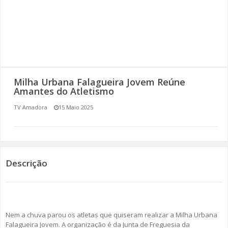
SOMOS TODOS EUROPEUS
ENCONTROS IMAGINÁRIOS
AMADORA LIGA À RESILIÊNCIA
Milha Urbana Falagueira Jovem Reúne
VEMOS OUVIMOS E LEMOS
Amantes do Atletismo
TV Amadora
15 Maio 2025
(RE) PENSAMENTOS
ECOMOVE-TE
HISTÓRIAS DE ABRIL
Descrição
Nem a chuva parou os atletas que quiseram realizar a Milha Urbana
Falagueira Jovem. A organização é da Junta de Freguesia da