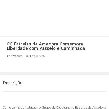
SOMOS TODOS EUROPEUS
ENCONTROS IMAGINÁRIOS
AMADORA LIGA À RESILIÊNCIA
VEMOS OUVIMOS E LEMOS
GC Estrelas da Amadora Comemora
Liberdade com Passeio e Caminhada
(RE) PENSAMENTOS
TV Amadora
04 Maio 2026
ECOMOVE-TE
HISTÓRIAS DE ABRIL
Descrição
Como tem sido habitual, o Grupo de Cicloturismo Estrelas da Amadora