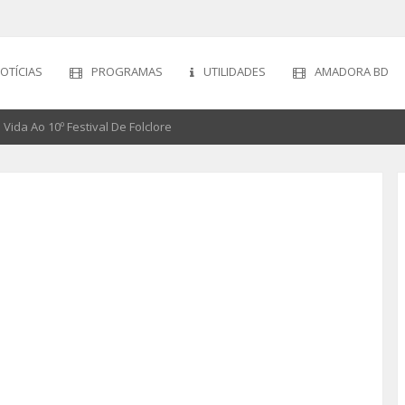
OTÍCIAS
PROGRAMAS
UTILIDADES
AMADORA BD
Vida Ao 10º Festival De Folclore