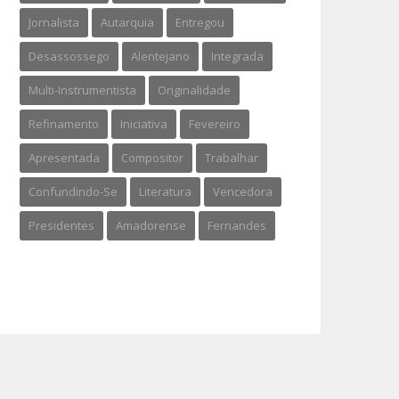
Jornalista
Autarquia
Entregou
Desassossego
Alentejano
Integrada
Multi-Instrumentista
Originalidade
Refinamento
Iniciativa
Fevereiro
Apresentada
Compositor
Trabalhar
Confundindo-Se
Literatura
Vencedora
Presidentes
Amadorense
Fernandes