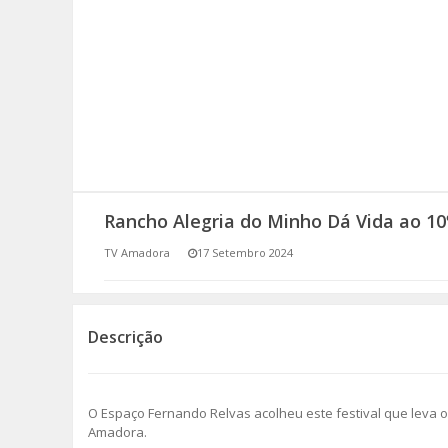
SOMOS TODOS EUROPEUS
ENCONTROS IMAGINÁRIOS
AMADORA LIGA À RESILIÊNCIA
VEMOS OUVIMOS E LEMOS
Rancho Alegria do Minho Dá Vida ao 10º
(RE) PENSAMENTOS
TV Amadora
17 Setembro 2024
ECOMOVE-TE
HISTÓRIAS DE ABRIL
Descrição
O Espaço Fernando Relvas acolheu este festival que leva o 
Amadora.