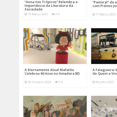
“Anna nos Trópicos” Relembra a
“Pastoral” de 
Importância da Literatura da
com Prémio Jo
Sociedade
19 Março 2025
0 K
17 Março 2025
A Eternamente Atual Mafalda
A Falagueira-
Celebrou 60 Anos no Amadora BD
de Quem a Viv
30 Outubro 2024
0 K
08 Julho 2025