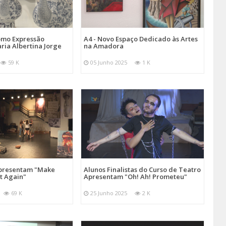
omo Expressão
A4 - Novo Espaço Dedicado às Artes
aria Albertina Jorge
na Amadora
59 K
05 Junho 2025
1 K
Apresentam "Make
Alunos Finalistas do Curso de Teatro
at Again"
Apresentam "Oh! Ah! Prometeu"
69 K
25 Junho 2025
2 K