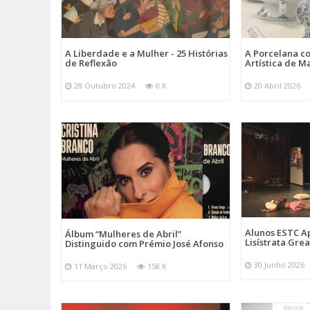
A Liberdade e a Mulher - 25 Histórias
A Porcelana c
de Reflexão
Artística de M
28 Outubro 2024
0 K
20 Abril 2026
Alunos ESTC 
Álbum “Mulheres de Abril”
Lisístrata Gre
Distinguido com Prémio José Afonso
30 Junho 2026
11 Março 2026
158 K