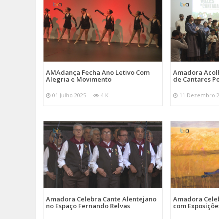
AMAdança Fecha Ano Letivo Com
Amadora Acolh
Alegria e Movimento
de Cantares Po
01 Julho 2025
4 K
11 Dezembro 
Amadora Celebra Cante Alentejano
Amadora Celeb
no Espaço Fernando Relvas
com Exposiçõe