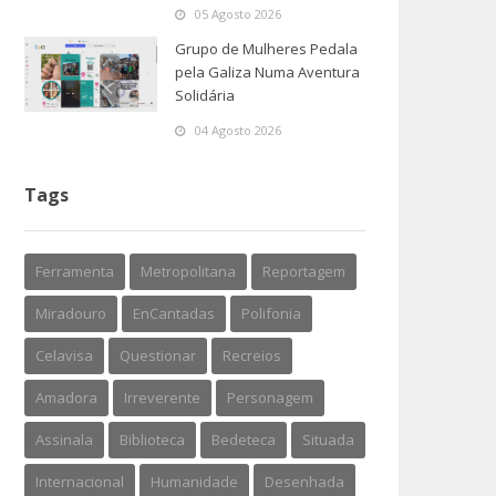
05 Agosto 2026
Grupo de Mulheres Pedala
pela Galiza Numa Aventura
Solidária
04 Agosto 2026
Tags
Ferramenta
Metropolitana
Reportagem
Miradouro
EnCantadas
Polifonia
Celavisa
Questionar
Recreios
Amadora
Irreverente
Personagem
Assinala
Biblioteca
Bedeteca
Situada
Internacional
Humanidade
Desenhada