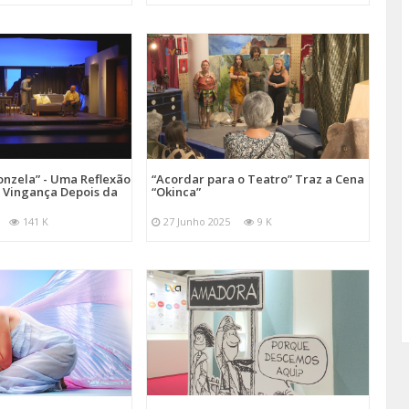
onzela” - Uma Reflexão
“Acordar para o Teatro” Traz a Cena
e Vingança Depois da
“Okinca”
141 K
27 Junho 2025
9 K