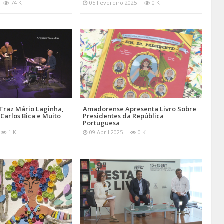
74 K
05 Fevereiro 2025
0 K
Traz Mário Laginha,
Amadorense Apresenta Livro Sobre
Carlos Bica e Muito
Presidentes da República
Portuguesa
1 K
09 Abril 2025
0 K