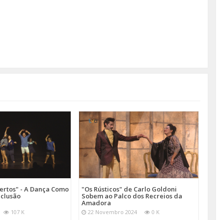
ertos" - A Dança Como
"Os Rústicos" de Carlo Goldoni
nclusão
Sobem ao Palco dos Recreios da
Amadora
107 K
22 Novembro 2024
0 K