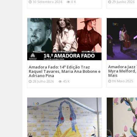
10 Setembro 2024
0 K
29 Junho 2026
Amadora Jazz 
Amadora Fado: 14ª Edição Traz
Myra Melford, 
Raquel Tavares, Maria Ana Bobone e
Mais
Adriano Pina
06 Maio 2025
28 Julho 2026
45 K