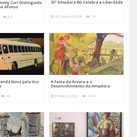
35º Amadora BD Celebra a Liberdade
emmy Curl Distinguido
sé Afonso
18 Outubro 2024
1 K
0 K
Venda Nova pela Voz
A Festa da Árvore e o
e
Desenvolvimento da Amadora
5 K
06 Março 2026
141 K