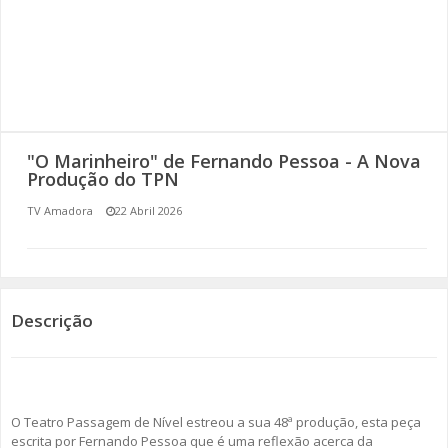
SOMOS TODOS EUROPEUS
ENCONTROS IMAGINÁRIOS
AMADORA LIGA À RESILIÊNCIA
"O Marinheiro" de Fernando Pessoa - A Nova
VEMOS OUVIMOS E LEMOS
Produção do TPN
TV Amadora
22 Abril 2026
(RE) PENSAMENTOS
ECOMOVE-TE
HISTÓRIAS DE ABRIL
Descrição
O Teatro Passagem de Nível estreou a sua 48ª produção, esta peça
escrita por Fernando Pessoa que é uma reflexão acerca da