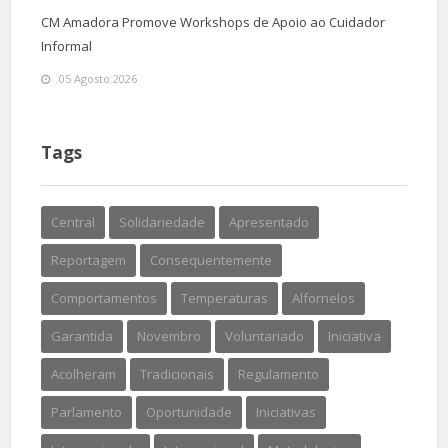
CM Amadora Promove Workshops de Apoio ao Cuidador
Informal
05 Agosto 2026
Tags
Central
Solidariedade
Apresentado
Reportagem
Consequentemente
Comportamentos
Temperaturas
Alfornelos
Garantida
Novembro
Voluntariado
Iniciativa
Acolheram
Tradicionais
Regulamento
Parlamento
Oportunidade
Iniciativas