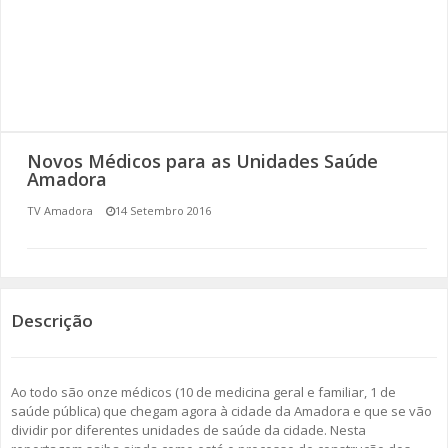
SOMOS TODOS EUROPEUS
ENCONTROS IMAGINÁRIOS
AMADORA LIGA À RESILIÊNCIA
Novos Médicos para as Unidades Saúde
VEMOS OUVIMOS E LEMOS
Amadora
TV Amadora
14 Setembro 2016
(RE) PENSAMENTOS
ECOMOVE-TE
HISTÓRIAS DE ABRIL
Descrição
Ao todo são onze médicos (10 de medicina geral e familiar, 1 de
saúde pública) que chegam agora à cidade da Amadora e que se vão
dividir por diferentes unidades de saúde da cidade. Nesta