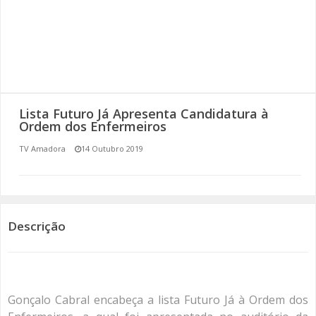
SOMOS TODOS EUROPEUS
ENCONTROS IMAGINÁRIOS
AMADORA LIGA À RESILIÊNCIA
Lista Futuro Já Apresenta Candidatura à
VEMOS OUVIMOS E LEMOS
Ordem dos Enfermeiros
TV Amadora
14 Outubro 2019
(RE) PENSAMENTOS
ECOMOVE-TE
HISTÓRIAS DE ABRIL
Descrição
Gonçalo Cabral encabeça a lista Futuro Já à Ordem dos