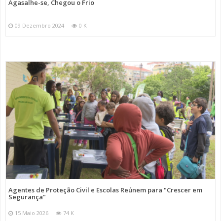
Agasalhe-se, Chegou o Frio
09 Dezembro 2024
0 K
Agentes de Proteção Civil e Escolas Reúnem para "Crescer em
Segurança"
15 Maio 2026
74 K