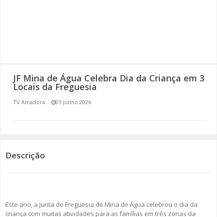
SOMOS TODOS EUROPEUS
ENCONTROS IMAGINÁRIOS
AMADORA LIGA À RESILIÊNCIA
JF Mina de Água Celebra Dia da Criança em 3
VEMOS OUVIMOS E LEMOS
Locais da Freguesia
TV Amadora
01 Junho 2026
(RE) PENSAMENTOS
ECOMOVE-TE
HISTÓRIAS DE ABRIL
Descrição
Este ano, a Junta de Freguesia de Mina de Água celebrou o dia da
criança com muitas atividades para as famílias em três zonas da