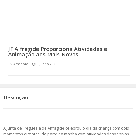
SOMOS TODOS EUROPEUS
ENCONTROS IMAGINÁRIOS
AMADORA LIGA À RESILIÊNCIA
JF Alfragide Proporciona Atividades e
VEMOS OUVIMOS E LEMOS
Animação aos Mais Novos
TV Amadora
01 Junho 2026
(RE) PENSAMENTOS
ECOMOVE-TE
HISTÓRIAS DE ABRIL
Descrição
A Junta de Freguesia de Alfragide celebrou o dia da criança com dois
momentos distintos: da parte da manhã com atividades desportivas