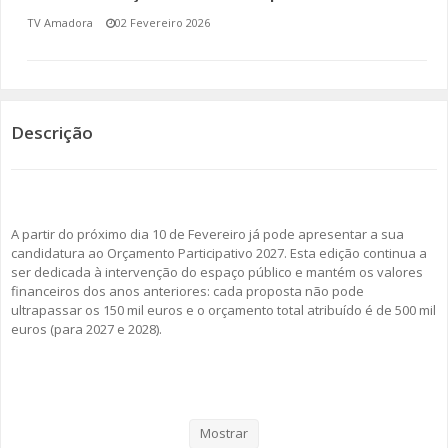
TV Amadora
02 Fevereiro 2026
SOMOS TODOS EUROPEUS
ENCONTROS IMAGINÁRIOS
AMADORA LIGA À RESILIÊNCIA
Descrição
VEMOS OUVIMOS E LEMOS
(RE) PENSAMENTOS
A partir do próximo dia 10 de Fevereiro já pode apresentar a sua
candidatura ao Orçamento Participativo 2027. Esta edição continua a
ECOMOVE-TE
ser dedicada à intervenção do espaço público e mantém os valores
financeiros dos anos anteriores: cada proposta não pode
HISTÓRIAS DE ABRIL
ultrapassar os 150 mil euros e o orçamento total atribuído é de 500 mil
euros (para 2027 e 2028).
Na informação divulgada pela autarquia da Amadora, a escolha do
tema prende-se pelo facto de ser uma área “presente nas propostas
apresentadas ao longo das edições do OP Amadora, o que
Mostrar
demonstra uma preocupação dos cidadãos pela intervenção de