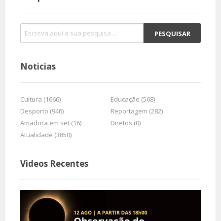
Noticias
Cultura (1666)
Educação (568)
Desporto (946)
Reportagem (282)
Amadora em set (16)
Diretos (0)
Atualidade (3850)
Videos Recentes