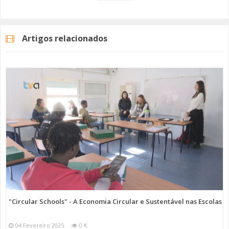
proximidade no sentido da melhoria da apropriação do espaço
público.”
Artigos relacionados
Pode apresentar a sua proposta no período entre 10 de Fevereiro e 3
de Março. Posteriormente à análise das propostas, as selecionadas
serão colocadas a votação entre 12 de Maio e 2 de Junho.
Mais Informações
Imagem: CM Amadora
Categorias
Noticias
Atualidade
"Circular Schools" - A Economia Circular e Sustentável nas Escolas
04 Fevereiro 2025
0 K