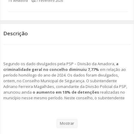
TV Amadora
27 Fevereiro 2026
SOMOS TODOS EUROPEUS
ENCONTROS IMAGINÁRIOS
Descrição
AMADORA LIGA À RESILIÊNCIA
VEMOS OUVIMOS E LEMOS
Segundo os dado divulgados pela PSP – Divisão da Amadora,
a
(RE) PENSAMENTOS
criminalidade geral no concelho diminuiu 7,77%
em relação ao
período homólogo do ano de 2024. Os dados foram divulgados,
ECOMOVE-TE
ontem, no Conselho Municipal de Segurança. O subintendente
Adriano Ferreira Magalhães, comandante da Divisão Policial da PSP,
anunciou ainda
o aumento em 18% de detenções
realizadas no
HISTÓRIAS DE ABRIL
município nesse mesmo período. Neste conselho, o subintendente
afirmou ainda que a Amadora é um município com características
muito próprias, destacando a sua elevada densidade populacional
para uma área relativamente pequena, o que traz vários desafios.
Adriano Magalhães realçou ainda o modelo de policiamento de
Mostrar
proximidade, do qual fazem parte a Escola Segura e o Comércio
Seguro, na ação da PSP na Amadora.