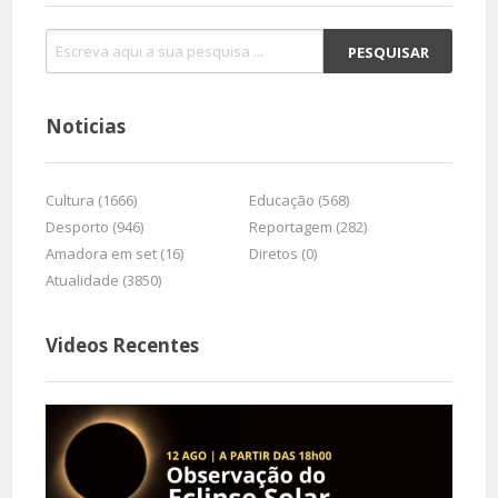
Noticias
Cultura (1666)
Educação (568)
Desporto (946)
Reportagem (282)
Amadora em set (16)
Diretos (0)
Atualidade (3850)
Videos Recentes