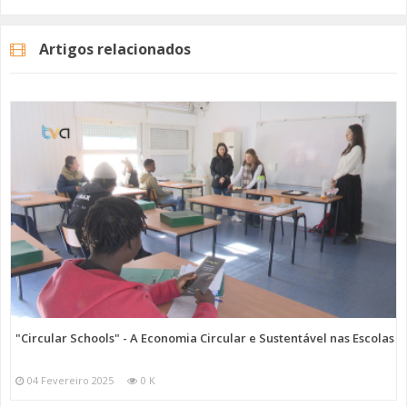
Neste Conselho Municipal de Segurança, o comandante da
Polícia
Artigos relacionados
Municipal,
Luís Carvalho, apresentou, também, os dados relativos à
atuação desta força de fiscalização no município.
Em 2025, no que
diz respeito aos processos de contraordenação foram
instaurados 519
(em 2024: 454), estando o maior número
relacionado com a venda ambulante (113). Na intervenção
operacional, em 2025, destaque
para o número de veículos
fiscalizados, 6002,
verificando-se um ligeiro aumento, relativamente
a 2024 (5953 veículos).
Na emissão de talões por infração, em 2025
foram emitidos 3160
(em 2024 foram emitidos 2925). As
fiscalizações de estabelecimentos também aumentaram: no
ano passado foram 460
, enquanto que em 2024 foram 403.
Categorias
Noticias
Atualidade
"Circular Schools" - A Economia Circular e Sustentável nas Escolas
04 Fevereiro 2025
0 K