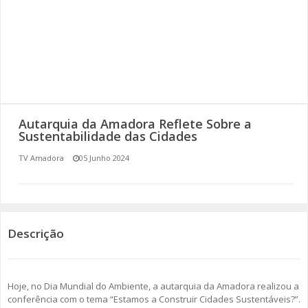
SOMOS TODOS EUROPEUS
ENCONTROS IMAGINÁRIOS
AMADORA LIGA À RESILIÊNCIA
VEMOS OUVIMOS E LEMOS
Autarquia da Amadora Reflete Sobre a
Sustentabilidade das Cidades
(RE) PENSAMENTOS
TV Amadora
05 Junho 2024
ECOMOVE-TE
HISTÓRIAS DE ABRIL
Descrição
Hoje, no Dia Mundial do Ambiente, a autarquia da Amadora realizou a
conferência com o tema “Estamos a Construir Cidades Sustentáveis?”.