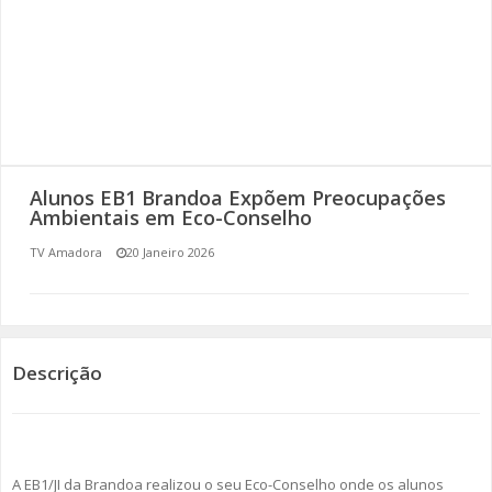
SOMOS TODOS EUROPEUS
ENCONTROS IMAGINÁRIOS
AMADORA LIGA À RESILIÊNCIA
VEMOS OUVIMOS E LEMOS
Alunos EB1 Brandoa Expõem Preocupações
Ambientais em Eco-Conselho
(RE) PENSAMENTOS
TV Amadora
20 Janeiro 2026
ECOMOVE-TE
HISTÓRIAS DE ABRIL
Descrição
A EB1/JI da Brandoa realizou o seu Eco-Conselho onde os alunos