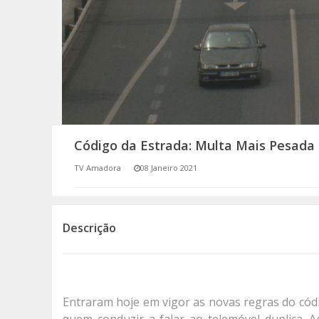
SOMOS TODOS EUROPEUS
ENCONTROS IMAGINÁRIOS
AMADORA LIGA À RESILIÊNCIA
VEMOS OUVIMOS E LEMOS
Código da Estrada: Multa Mais Pesada
(RE) PENSAMENTOS
TV Amadora
08 Janeiro 2021
ECOMOVE-TE
HISTÓRIAS DE ABRIL
Descrição
Entraram hoje em vigor as novas regras do códi