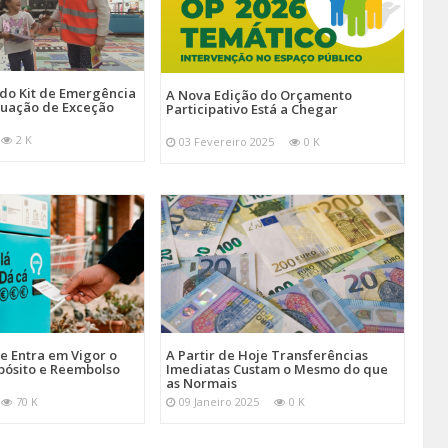
 do Kit de Emergência
A Nova Edição do Orçamento
tuação de Exceção
Participativo Está a Chegar
2 K
03 Fevereiro 2025
0 K
je Entra em Vigor o
A Partir de Hoje Transferências
pósito e Reembolso
Imediatas Custam o Mesmo do que
as Normais
70 K
09 Janeiro 2025
0 K