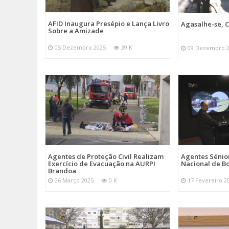
AFID Inaugura Presépio e Lança Livro
Agasalhe-se, C
Sobre a Amizade
05 Dezembro 2025
39 K
09 Dezembro 
Agentes de Proteção Civil Realizam
Agentes Sénior
Exercício de Evacuação na AURPI
Nacional de B
Brandoa
26 Março 2025
0 K
17 Fevereiro 2