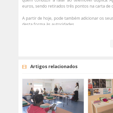
quem conduzir a falar ao telemóvel duplica. A
euros, sendo retirados três pontos na carta de
A partir de hoje, pode também adicionar os se
desta forma às autoridades.
Quanto à mobilidade suave, as trotinetas el
atingirem uma velocidade máxima de 25 qu
quilowatts.
Os condutores TVDE estão agora abrangidos pe
Artigos relacionados
álcool a condução com taxa igual ou superior a 
Nesta última revisão do Código da Estrada foram
Código da Estrada
Categorias
Noticias
Atualidade