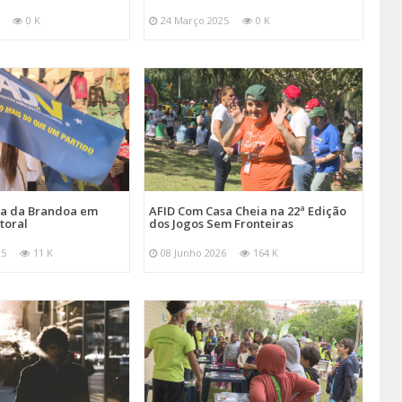
0 K
24 Março 2025
0 K
ira da Brandoa em
AFID Com Casa Cheia na 22ª Edição
toral
dos Jogos Sem Fronteiras
25
11 K
08 Junho 2026
164 K