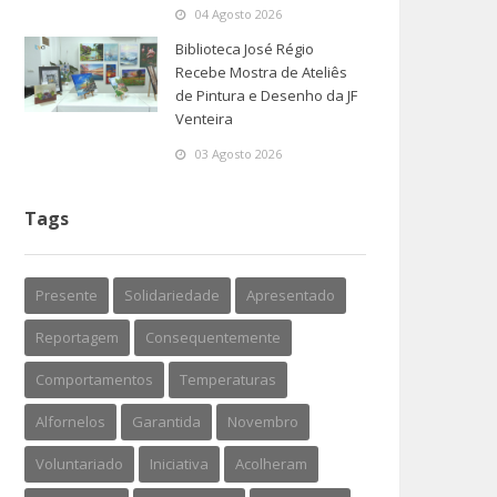
04 Agosto 2026
Biblioteca José Régio
Recebe Mostra de Ateliês
de Pintura e Desenho da JF
Venteira
03 Agosto 2026
Tags
Presente
Solidariedade
Apresentado
Reportagem
Consequentemente
Comportamentos
Temperaturas
Alfornelos
Garantida
Novembro
Voluntariado
Iniciativa
Acolheram