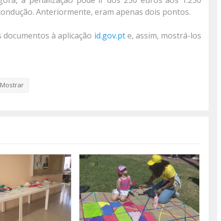
gora, a penalização pode ir dos 250 euros aos 1.250
 condução. Anteriormente, eram apenas dois pontos.
us documentos à aplicação
id.gov.pt
e, assim, mostrá-los
éctricas passam a ser equiparadas a bicicletas, se
ilómetros por hora ou a potência máxima de 0,25
Mostrar
lo regime especial, que considera sob influência de
0,20 gramas/l.
 modificados mais de 50 artigos.