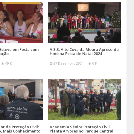
Esteve em Festa com
A.S.S. Alto Cova da Moura Apresenta
mação
Hino na Festa de Natal 2024
49 K
27 Dezembro 2024
0 K
r de Proteção Civil:
Academia Sénior Proteção Civil
, Mais Conhecimento
Planta Árvores no Parque Central