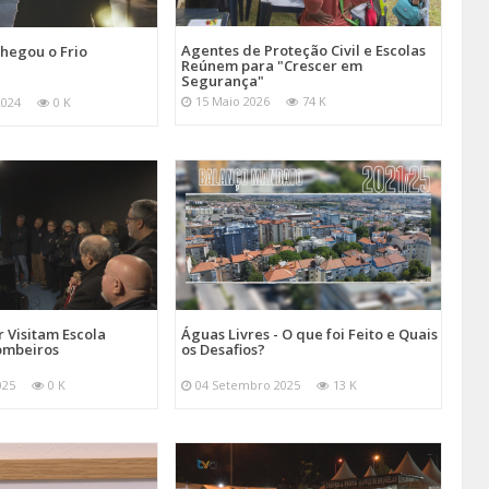
Agentes de Proteção Civil e Escolas
hegou o Frio
Reúnem para "Crescer em
Segurança"
15 Maio 2026
74 K
2024
0 K
 Visitam Escola
Águas Livres - O que foi Feito e Quais
ombeiros
os Desafios?
025
0 K
04 Setembro 2025
13 K