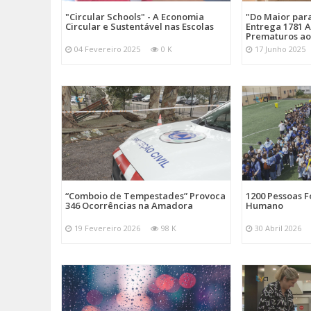
"Circular Schools" - A Economia
"Do Maior par
Circular e Sustentável nas Escolas
Entrega 1781 A
Prematuros ao
04 Fevereiro 2025
0 K
17 Junho 2025
“Comboio de Tempestades” Provoca
1200 Pessoas 
346 Ocorrências na Amadora
Humano
19 Fevereiro 2026
98 K
30 Abril 2026