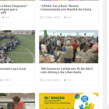
a o Mais Pequeno"
"SFRAA Sai à Rua" Reúne
rtigos para
Comunidade em Manhã de Festa
 HFF
6 K
27 Maio 2025
2 K
Formam Laço Azul
700 Seniores Celebram 25 de Abril
com Almoço da Liberdade
118 K
24 Abril 2025
1 K