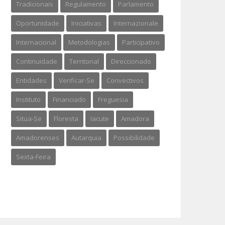
Tradicionais
Regulamento
Parlamento
Oportunidade
Iniciativas
Internazionale
Internacional
Metodologias
Participativo
Continuidade
Territorial
Direccionado
Entidades
Verificar-Se
Convectivos
Instituto
Financiado
Freguesia
Situa-Se
Floresta
Iacute
Amadora
Amadorenses
Autarquia
Possibilidade
Sexta-Feira