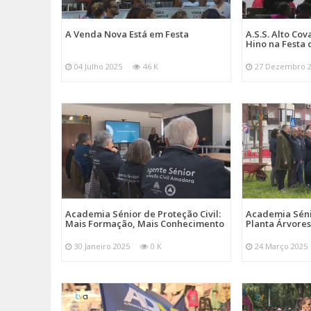
A Venda Nova Está em Festa
A.S.S. Alto Co
Hino na Festa 
04 Julho 2025
46 K
27 Dezembro 
Academia Sénior de Proteção Civil:
Academia Sénio
Mais Formação, Mais Conhecimento
Planta Árvores
30 Janeiro 2025
0 K
24 Março 2025