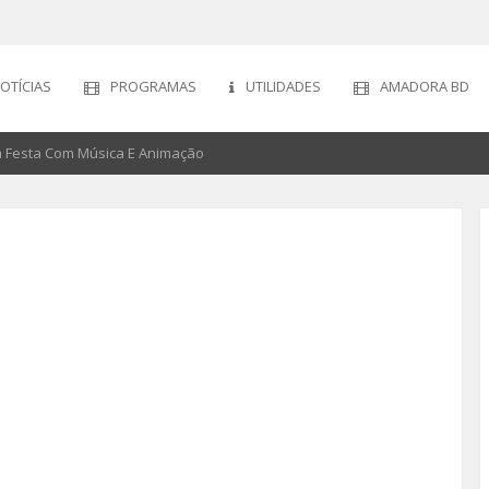
OTÍCIAS
PROGRAMAS
UTILIDADES
AMADORA BD
 Festa Com Música E Animação