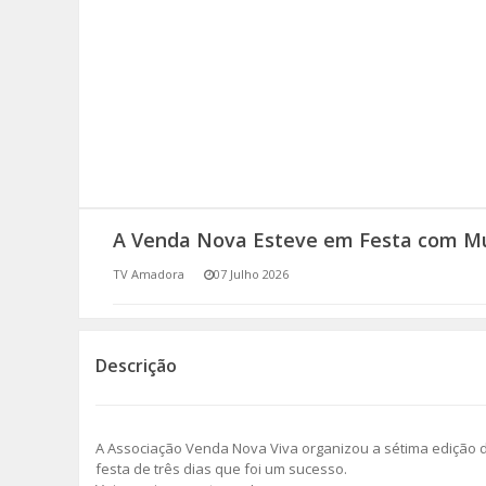
SOMOS TODOS EUROPEUS
ENCONTROS IMAGINÁRIOS
AMADORA LIGA À RESILIÊNCIA
VEMOS OUVIMOS E LEMOS
A Venda Nova Esteve em Festa com M
(RE) PENSAMENTOS
TV Amadora
07 Julho 2026
ECOMOVE-TE
HISTÓRIAS DE ABRIL
Descrição
A Associação Venda Nova Viva organizou a sétima edição d
festa de três dias que foi um sucesso.