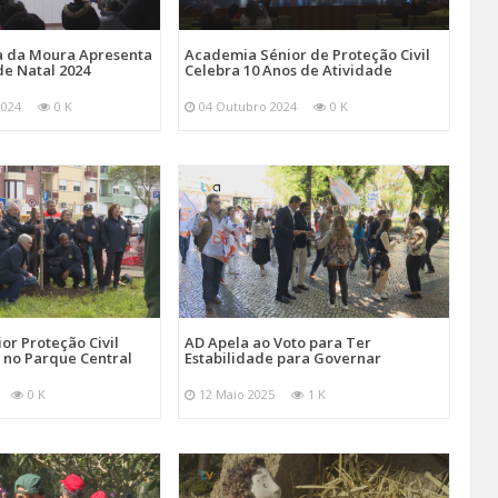
va da Moura Apresenta
Academia Sénior de Proteção Civil
de Natal 2024
Celebra 10 Anos de Atividade
2024
0 K
04 Outubro 2024
0 K
r Proteção Civil
AD Apela ao Voto para Ter
 no Parque Central
Estabilidade para Governar
0 K
12 Maio 2025
1 K