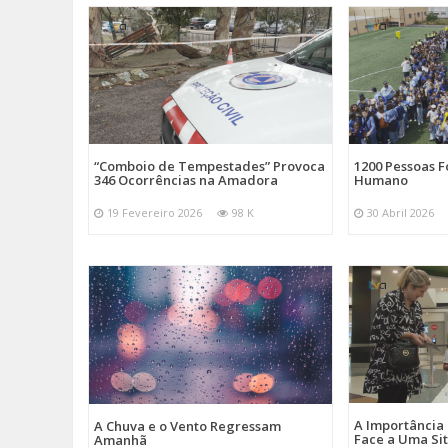
“Comboio de Tempestades” Provoca
1200 Pessoas 
346 Ocorrências na Amadora
Humano
19 Fevereiro 2026
98 K
30 Abril 2026
A Importância
A Chuva e o Vento Regressam
Face a Uma Si
Amanhã