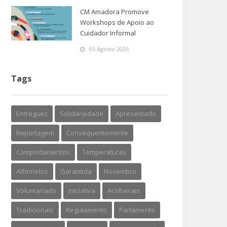
CM Amadora Promove
Workshops de Apoio ao
Cuidador Informal
05 Agosto 2026
Tags
Entregues
Solidariedade
Apresentado
Reportagem
Consequentemente
Comportamentos
Temperaturas
Alfornelos
Garantida
Novembro
Voluntariado
Iniciativa
Acolheram
Tradicionais
Regulamento
Parlamento