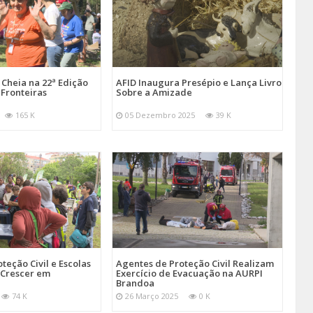
Cheia na 22ª Edição
AFID Inaugura Presépio e Lança Livro
 Fronteiras
Sobre a Amizade
165 K
05 Dezembro 2025
39 K
teção Civil e Escolas
Agentes de Proteção Civil Realizam
Crescer em
Exercício de Evacuação na AURPI
Brandoa
74 K
26 Março 2025
0 K