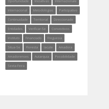
Oportunidade
Iniciativas
Internazionale
Internacional
Metodologias
Participativo
Continuidade
Territorial
Direccionado
Entidades
Verificar-Se
Convectivos
Instituto
Financiado
Freguesia
Situa-Se
Floresta
Iacute
Amadora
Amadorenses
Autarquia
Possibilidade
Sexta-Feira