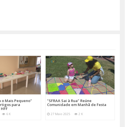
a o Mais Pequeno"
"SFRAA Sai à Rua" Reúne
rtigos para
Comunidade em Manhã de Festa
 HFF
6 K
27 Maio 2025
2 K