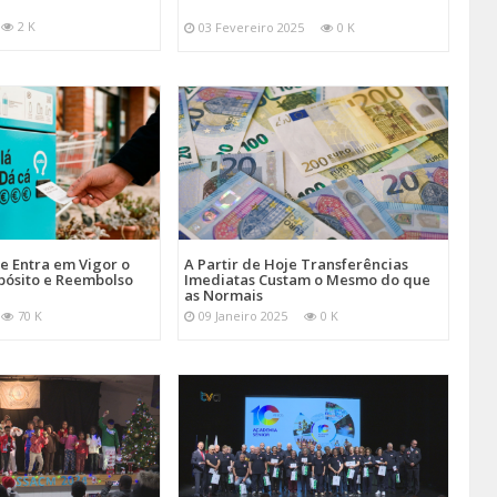
2 K
03 Fevereiro 2025
0 K
je Entra em Vigor o
A Partir de Hoje Transferências
pósito e Reembolso
Imediatas Custam o Mesmo do que
as Normais
70 K
09 Janeiro 2025
0 K