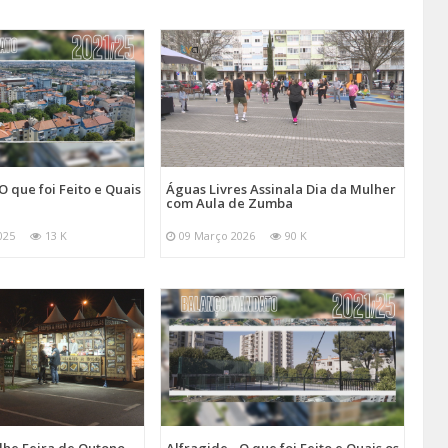
O que foi Feito e Quais
Águas Livres Assinala Dia da Mulher
com Aula de Zumba
025
13 K
09 Março 2026
90 K
lhe Feira de Outono
Alfragide - O que foi Feito e Quais os