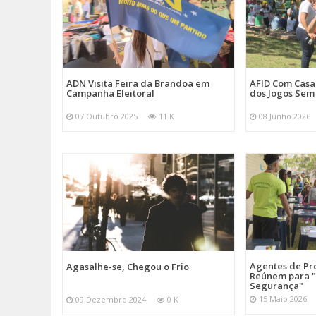
ADN Visita Feira da Brandoa em
AFID Com Casa 
Campanha Eleitoral
dos Jogos Sem
07 Outubro 2025
11 K
08 Junho 2026
Agentes de Pro
Agasalhe-se, Chegou o Frio
Reúnem para "
Segurança"
15 Maio 2026
09 Dezembro 2024
0 K