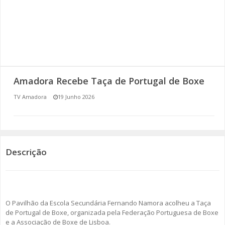
SOMOS TODOS EUROPEUS
ENCONTROS IMAGINÁRIOS
AMADORA LIGA À RESILIÊNCIA
Amadora Recebe Taça de Portugal de Boxe
VEMOS OUVIMOS E LEMOS
TV Amadora
19 Junho 2026
(RE) PENSAMENTOS
ECOMOVE-TE
Descrição
HISTÓRIAS DE ABRIL
O Pavilhão da Escola Secundária Fernando Namora acolheu a Taça
de Portugal de Boxe, organizada pela Federação Portuguesa de Boxe
e a Associação de Boxe de Lisboa.