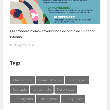
CM Amadora Promove Workshops de Apoio ao Cuidador
Informal
05 Agosto 2026
Tags
Internacional
Homem-Aranha
Personagem
Dedicada
Juntaram-Se
Desenhada
Autobiografia
Estrangeiros
Portugueses