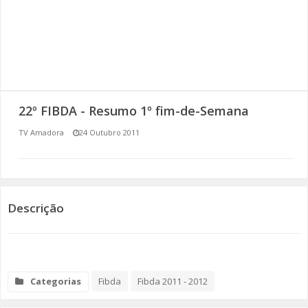
SOMOS TODOS EUROPEUS
ENCONTROS IMAGINÁRIOS
AMADORA LIGA À RESILIÊNCIA
22º FIBDA - Resumo 1º fim-de-Semana
VEMOS OUVIMOS E LEMOS
TV Amadora
24 Outubro 2011
(RE) PENSAMENTOS
ECOMOVE-TE
Descrição
HISTÓRIAS DE ABRIL
Categorias
Fibda
Fibda 2011 - 2012