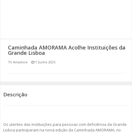
SOMOS TODOS EUROPEUS
ENCONTROS IMAGINÁRIOS
AMADORA LIGA À RESILIÊNCIA
Caminhada AMORAMA Acolhe Instituições da
VEMOS OUVIMOS E LEMOS
Grande Lisboa
TV Amadora
17 Junho 2025
(RE) PENSAMENTOS
ECOMOVE-TE
HISTÓRIAS DE ABRIL
Descrição
Os utentes das instituições para pessoas com deficiência da Grande
Lisboa participaram na nona edição da Caminhada AMORAMA, no