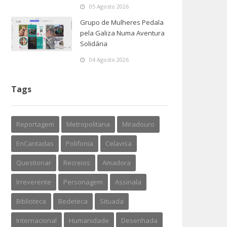
05 Agosto 2026
Grupo de Mulheres Pedala
pela Galiza Numa Aventura
Solidária
04 Agosto 2026
Tags
Reportagem
Metropolitana
Miradouro
EnCantadas
Polifonia
Celavisa
Questionar
Recreios
Amadora
Irreverente
Personagem
Assinala
Biblioteca
Bedeteca
Situada
Internacional
Humanidade
Desenhada