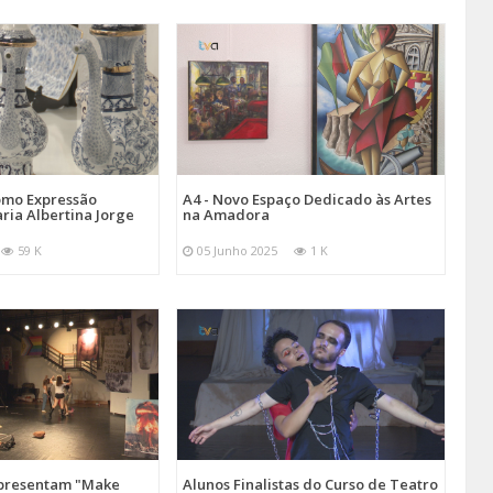
omo Expressão
A4 - Novo Espaço Dedicado às Artes
aria Albertina Jorge
na Amadora
59 K
05 Junho 2025
1 K
Apresentam "Make
Alunos Finalistas do Curso de Teatro