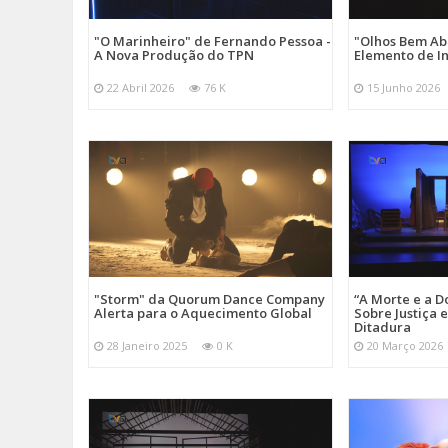
"O Marinheiro" de Fernando Pessoa -
"Olhos Bem Ab
A Nova Produção do TPN
Elemento de I
22 Abril 2026
76 K
15 Junho 2026
"Storm" da Quorum Dance Company
“A Morte e a D
Alerta para o Aquecimento Global
Sobre Justiça 
Ditadura
28 Janeiro 2025
0 K
20 Março 2026