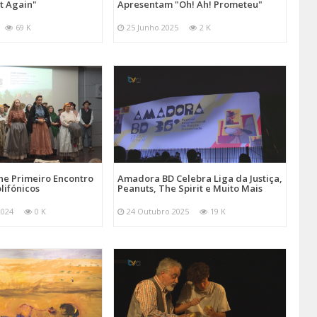
at Again"
Apresentam "Oh! Ah! Prometeu"
69 K
25 Junho 2025
2 K
e Primeiro Encontro
Amadora BD Celebra Liga da Justiça,
lifónicos
Peanuts, The Spirit e Muito Mais
2024
0 K
24 Outubro 2025
19 K