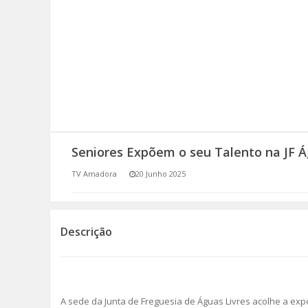
SOMOS TODOS EUROPEUS
ENCONTROS IMAGINÁRIOS
AMADORA LIGA À RESILIÊNCIA
VEMOS OUVIMOS E LEMOS
Seniores Expõem o seu Talento na JF Á
(RE) PENSAMENTOS
TV Amadora
20 Junho 2025
ECOMOVE-TE
HISTÓRIAS DE ABRIL
Descrição
A sede da Junta de Freguesia de Águas Livres acolhe a exp