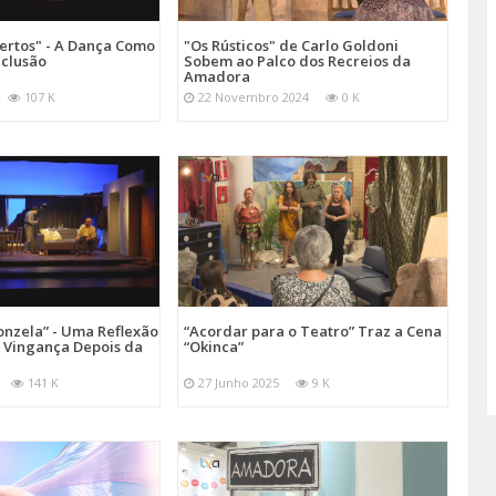
ertos" - A Dança Como
"Os Rústicos" de Carlo Goldoni
nclusão
Sobem ao Palco dos Recreios da
Amadora
107 K
22 Novembro 2024
0 K
onzela” - Uma Reflexão
“Acordar para o Teatro” Traz a Cena
e Vingança Depois da
“Okinca”
141 K
27 Junho 2025
9 K