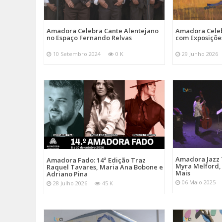
Amadora Celebra Cante Alentejano
Amadora Celeb
no Espaço Fernando Relvas
com Exposiçõe
10 Setembro 2024
0 K
29 Junho 2026
Amadora Jazz 
Amadora Fado: 14ª Edição Traz
Myra Melford, 
Raquel Tavares, Maria Ana Bobone e
Mais
Adriano Pina
06 Maio 2025
28 Julho 2026
45 K