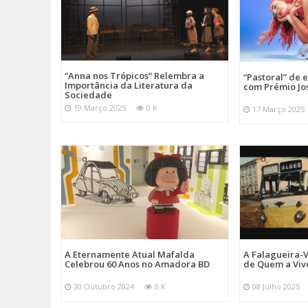
“Anna nos Trópicos” Relembra a
“Pastoral” de 
Importância da Literatura da
com Prémio Jo
Sociedade
19 Março 2025
0 K
17 Março 2025
A Eternamente Atual Mafalda
A Falagueira-
Celebrou 60 Anos no Amadora BD
de Quem a Viv
30 Outubro 2024
0 K
08 Julho 2025