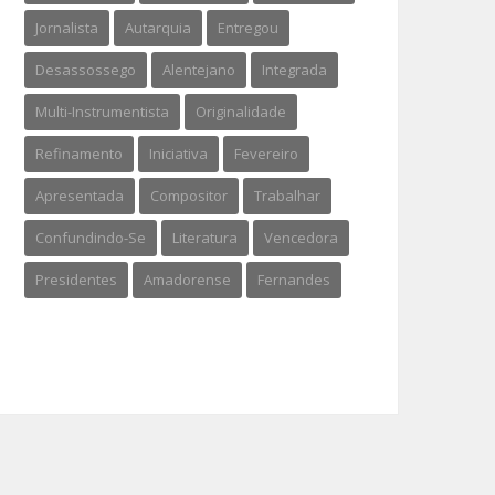
Jornalista
Autarquia
Entregou
Desassossego
Alentejano
Integrada
Multi-Instrumentista
Originalidade
Refinamento
Iniciativa
Fevereiro
Apresentada
Compositor
Trabalhar
Confundindo-Se
Literatura
Vencedora
Presidentes
Amadorense
Fernandes