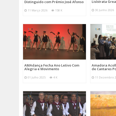
Lisístrata Gre
Distinguido com Prémio José Afonso
30 Junho 2026
11 Março 2026
158 K
AMAdança Fecha Ano Letivo Com
Amadora Acolh
Alegria e Movimento
de Cantares Po
01 Julho 2025
4 K
11 Dezembro 