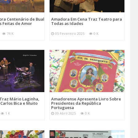
ra Centenário de Bual
Amadora Em Cena Traz Teatro para
s Feitas de Amor
Todas as Idades
74 K
05 Fevereiro 2025
0 K
Traz Mário Laginha,
Amadorense Apresenta Livro Sobre
Carlos Bica e Muito
Presidentes da República
Portuguesa
1 K
09 Abril 2025
0 K