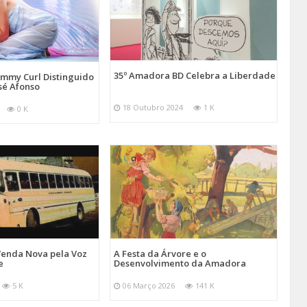
35º Amadora BD Celebra a Liberdade
emmy Curl Distinguido
sé Afonso
18 Outubro 2024
1 K
0 K
Venda Nova pela Voz
A Festa da Árvore e o
e
Desenvolvimento da Amadora
5 K
06 Março 2026
141 K