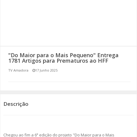
SOMOS TODOS EUROPEUS
ENCONTROS IMAGINÁRIOS
AMADORA LIGA À RESILIÊNCIA
VEMOS OUVIMOS E LEMOS
"Do Maior para o Mais Pequeno" Entrega
1781 Artigos para Prematuros ao HFF
(RE) PENSAMENTOS
TV Amadora
17 Junho 2025
ECOMOVE-TE
HISTÓRIAS DE ABRIL
Descrição
Chegou ao fim a 6ª edição do projeto "Do Maior para o Mais