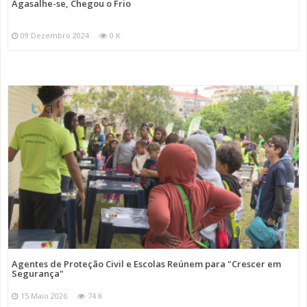
Agasalhe-se, Chegou o Frio
09 Dezembro 2024
0 K
Agentes de Proteção Civil e Escolas Reúnem para "Crescer em
Segurança"
15 Maio 2026
74 K