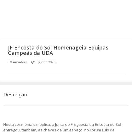
SOMOS TODOS EUROPEUS
ENCONTROS IMAGINÁRIOS
AMADORA LIGA À RESILIÊNCIA
JF Encosta do Sol Homenageia Equipas
VEMOS OUVIMOS E LEMOS
Campeãs da UDA
TV Amadora
13 Junho 2025
(RE) PENSAMENTOS
ECOMOVE-TE
HISTÓRIAS DE ABRIL
Descrição
Nesta cerimónia simbólica, a Junta de Freguesia da Encosta do Sol
entregou, também, as chaves de um espaço, no Fórum Luís de