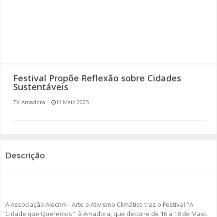
SOMOS TODOS EUROPEUS
ENCONTROS IMAGINÁRIOS
AMADORA LIGA À RESILIÊNCIA
Festival Propõe Reflexão sobre Cidades
VEMOS OUVIMOS E LEMOS
Sustentáveis
TV Amadora
14 Maio 2025
(RE) PENSAMENTOS
ECOMOVE-TE
HISTÓRIAS DE ABRIL
Descrição
A Associação Alecrim - Arte e Ativismo Climático traz o Festival "A
Cidade que Queremos" à Amadora, que decorre de 16 a 18 de Maio.