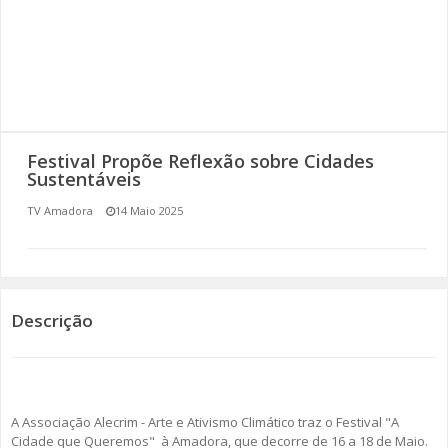
SOMOS TODOS EUROPEUS
ENCONTROS IMAGINÁRIOS
AMADORA LIGA À RESILIÊNCIA
Festival Propõe Reflexão sobre Cidades
VEMOS OUVIMOS E LEMOS
Sustentáveis
TV Amadora
14 Maio 2025
(RE) PENSAMENTOS
ECOMOVE-TE
HISTÓRIAS DE ABRIL
Descrição
A Associação Alecrim - Arte e Ativismo Climático traz o Festival "A
Cidade que Queremos" à Amadora, que decorre de 16 a 18 de Maio.