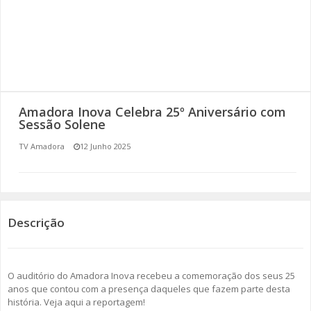
SOMOS TODOS EUROPEUS
ENCONTROS IMAGINÁRIOS
AMADORA LIGA À RESILIÊNCIA
Amadora Inova Celebra 25º Aniversário com
VEMOS OUVIMOS E LEMOS
Sessão Solene
TV Amadora
12 Junho 2025
(RE) PENSAMENTOS
ECOMOVE-TE
HISTÓRIAS DE ABRIL
Descrição
O auditório do Amadora Inova recebeu a comemoração dos seus 25
anos que contou com a presença daqueles que fazem parte desta
história. Veja aqui a reportagem!