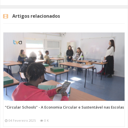
As duas viaturas adquiridas são ligeiras de mercadores com
autonomia de 320 quilómetros. Desta forma, reduz-se a poluição
Artigos relacionados
sonora, em meio urbano, e ao mesmo tempo não há a emissão de
gases poluentes.
Imagem: SIMAS de Oeiras e Amadora
Categorias
Noticias
Atualidade
"Circular Schools" - A Economia Circular e Sustentável nas Escolas
04 Fevereiro 2025
0 K