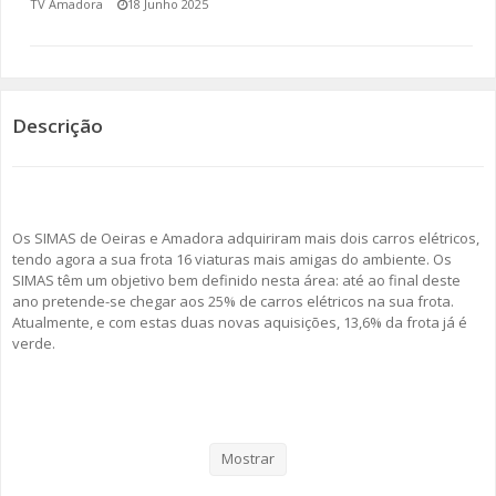
TV Amadora
18 Junho 2025
SOMOS TODOS EUROPEUS
ENCONTROS IMAGINÁRIOS
Descrição
AMADORA LIGA À RESILIÊNCIA
VEMOS OUVIMOS E LEMOS
Os SIMAS de Oeiras e Amadora adquiriram mais dois carros elétricos,
(RE) PENSAMENTOS
tendo agora a sua frota 16 viaturas mais amigas do ambiente. Os
SIMAS têm um objetivo bem definido nesta área: até ao final deste
ECOMOVE-TE
ano pretende-se chegar aos 25% de carros elétricos na sua frota.
Atualmente, e com estas duas novas aquisições, 13,6% da frota já é
HISTÓRIAS DE ABRIL
verde.
Como se pode ler no comunicado enviado por esta empresa
intermunicipal, “os SIMAS têm vindo, progressivamente, a transformar
a sua frota automóvel numa frota mais verde e a reduzir a pegada
Mostrar
ambiental.”