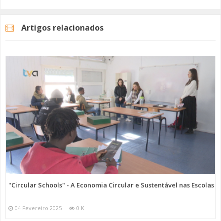
As duas viaturas adquiridas são ligeiras de mercadores com
autonomia de 320 quilómetros. Desta forma, reduz-se a poluição
Artigos relacionados
sonora, em meio urbano, e ao mesmo tempo não há a emissão de
gases poluentes.
Imagem: SIMAS de Oeiras e Amadora
Categorias
Noticias
Atualidade
"Circular Schools" - A Economia Circular e Sustentável nas Escolas
04 Fevereiro 2025
0 K