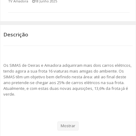
TV Amadora
18 Junho 2025
SOMOS TODOS EUROPEUS
ENCONTROS IMAGINÁRIOS
Descrição
AMADORA LIGA À RESILIÊNCIA
VEMOS OUVIMOS E LEMOS
Os SIMAS de Oeiras e Amadora adquiriram mais dois carros elétricos,
(RE) PENSAMENTOS
tendo agora a sua frota 16 viaturas mais amigas do ambiente. Os
SIMAS têm um objetivo bem definido nesta área: até ao final deste
ECOMOVE-TE
ano pretende-se chegar aos 25% de carros elétricos na sua frota.
Atualmente, e com estas duas novas aquisições, 13,6% da frota já é
HISTÓRIAS DE ABRIL
verde.
Como se pode ler no comunicado enviado por esta empresa
intermunicipal, “os SIMAS têm vindo, progressivamente, a transformar
a sua frota automóvel numa frota mais verde e a reduzir a pegada
Mostrar
ambiental.”