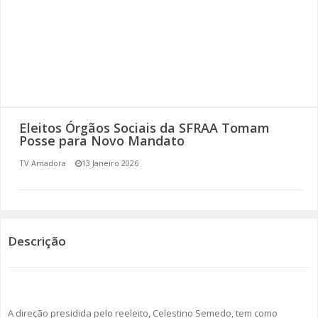
SOMOS TODOS EUROPEUS
ENCONTROS IMAGINÁRIOS
AMADORA LIGA À RESILIÊNCIA
VEMOS OUVIMOS E LEMOS
Eleitos Órgãos Sociais da SFRAA Tomam
Posse para Novo Mandato
(RE) PENSAMENTOS
TV Amadora
13 Janeiro 2026
ECOMOVE-TE
HISTÓRIAS DE ABRIL
Descrição
A direção presidida pelo reeleito, Celestino Semedo, tem como