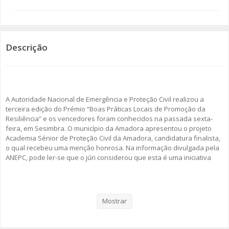
SOMOS TODOS EUROPEUS
ENCONTROS IMAGINÁRIOS
Descrição
AMADORA LIGA À RESILIÊNCIA
VEMOS OUVIMOS E LEMOS
A Autoridade Nacional de Emergência e Proteção Civil realizou a
terceira edição do Prémio “Boas Práticas Locais de Promoção da
(RE) PENSAMENTOS
Resiliência” e os vencedores foram conhecidos na passada sexta-
feira, em Sesimbra. O município da Amadora apresentou o projeto
ECOMOVE-TE
Academia Sénior de Proteção Civil da Amadora, candidatura finalista,
o qual recebeu uma menção honrosa. Na informação divulgada pela
ANEPC, pode ler-se que o júri considerou que esta é uma iniciativa
HISTÓRIAS DE ABRIL
que envolve todas as camadas da comunidade “a qual permitiu, ao
longo dos últimos anos, reunir um leque intergeracional alargado de
voluntários “seniores” que colaboram ativamente com o Serviço
Municipal de Proteção Civil em diversas iniciativas, contribuindo para
Mostrar
o incremento da preparação dos cidadãos e para o combate à
exclusão”.