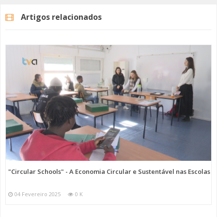
O primeiro prémio foi entregue ao município de Castelo Branco pelo
Artigos relacionados
projeto “Sistema de Prevenção de Inundações”.
O júri foi composto por várias entidades: Autoridade Nacional de
Emergência e Proteção Civil, Serviços Regionais de Proteção Civil das
Regiões Autónomas dos Açores e da Madeira, Associação Nacional
de Freguesias, setor académico, privado e social, entre outros.
Este Prémio de Boas Práticas Locais de Promoção da Resiliência faz
parte da Estratégia Nacional para a Proteção Civil Preventiva 2030,
tendo como propósito reconhecer o empenho do poder local na
mobilização da comunidade em prol da resiliência.
Fotografia: CM Sesimbra
Categorias
Noticias
Atualidade
"Circular Schools" - A Economia Circular e Sustentável nas Escolas
04 Fevereiro 2025
0 K