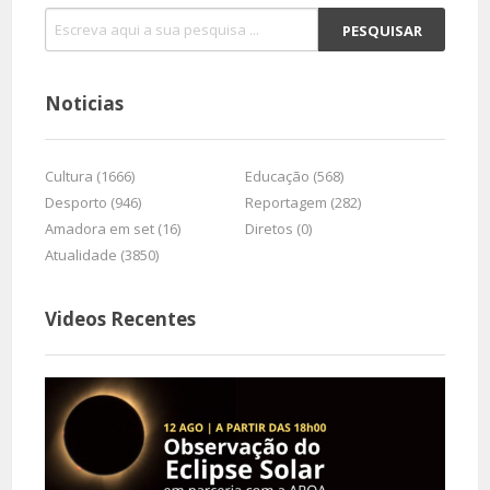
Noticias
Cultura (1666)
Educação (568)
Desporto (946)
Reportagem (282)
Amadora em set (16)
Diretos (0)
Atualidade (3850)
Videos Recentes