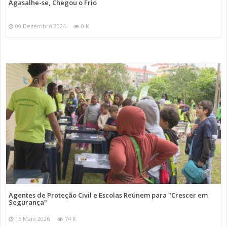
Agasalhe-se, Chegou o Frio
09 Dezembro 2024
0 K
Agentes de Proteção Civil e Escolas Reúnem para "Crescer em
Segurança"
15 Maio 2026
74 K