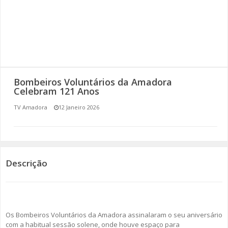
SOMOS TODOS EUROPEUS
ENCONTROS IMAGINÁRIOS
AMADORA LIGA À RESILIÊNCIA
Bombeiros Voluntários da Amadora
VEMOS OUVIMOS E LEMOS
Celebram 121 Anos
TV Amadora
12 Janeiro 2026
(RE) PENSAMENTOS
ECOMOVE-TE
HISTÓRIAS DE ABRIL
Descrição
Os Bombeiros Voluntários da Amadora assinalaram o seu aniversário
com a habitual sessão solene, onde houve espaço para