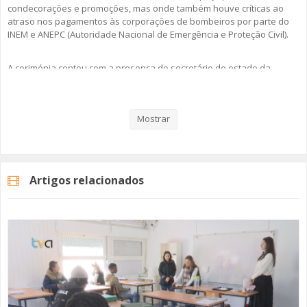
condecorações e promoções, mas onde também houve críticas ao
atraso nos pagamentos às corporações de bombeiros por parte do
INEM e ANEPC (Autoridade Nacional de Emergência e Proteção Civil).
A cerimónia contou com a presença do secretário de estado da
proteção civil, Rui Rocha, que afirmou que o atraso nos pagamentos,
por parte ANEPC, vai ser resolvido e que está a ser criado um
programa informático para tornar esse processo mais célere.
Mostrar
Veja aqui a reportagem!
Artigos relacionados
Categorias
Noticias
Atualidade