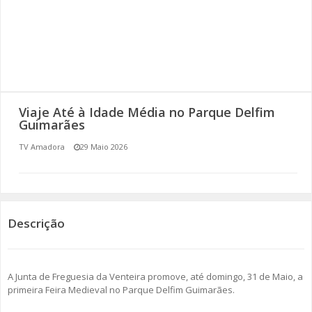
SOMOS TODOS EUROPEUS
ENCONTROS IMAGINÁRIOS
AMADORA LIGA À RESILIÊNCIA
Viaje Até à Idade Média no Parque Delfim
VEMOS OUVIMOS E LEMOS
Guimarães
TV Amadora
29 Maio 2026
(RE) PENSAMENTOS
ECOMOVE-TE
HISTÓRIAS DE ABRIL
Descrição
A Junta de Freguesia da Venteira promove, até domingo, 31 de Maio, a
primeira Feira Medieval no Parque Delfim Guimarães.