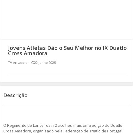
SOMOS TODOS EUROPEUS
ENCONTROS IMAGINÁRIOS
AMADORA LIGA À RESILIÊNCIA
Jovens Atletas Dão o Seu Melhor no IX Duatlo
VEMOS OUVIMOS E LEMOS
Cross Amadora
TV Amadora
20 Junho 2025
(RE) PENSAMENTOS
ECOMOVE-TE
HISTÓRIAS DE ABRIL
Descrição
O Regimento de Lanceiros nº2 acolheu mais uma edição do Duatlo
Cross Amadora, organizado pela Federação de Triatlo de Portugal