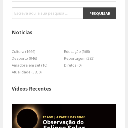
Noticias
Cultura (1666)
Educação (568)
Desporto (946)
Reportagem (282)
Amadora em set (16)
Diretos (0)
Atualidade (3850)
Videos Recentes