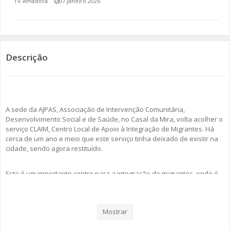
TV Amadora
07 Janeiro 2026
SOMOS TODOS EUROPEUS
ENCONTROS IMAGINÁRIOS
Descrição
AMADORA LIGA À RESILIÊNCIA
VEMOS OUVIMOS E LEMOS
A sede da AJPAS, Associação de Intervenção Comunitária,
(RE) PENSAMENTOS
Desenvolvimento Social e de Saúde, no Casal da Mira, volta acolher o
serviço CLAIM, Centro Local de Apoio à Integração de Migrantes. Há
ECOMOVE-TE
cerca de um ano e meio que este serviço tinha deixado de existir na
cidade, sendo agora restituído.
HISTÓRIAS DE ABRIL
Este é um importante centro para a integração de migrantes, onde é
prestado apoio em diversas temáticas, como a obtenção e a
renovação do título de residência, pedidos de nacionalidade, entre
outros.
Mostrar
Recorde-se que o CLAIM tinha fechado as portas na Amadora devido