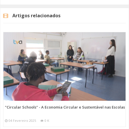
a falta de financiamento da administração central. Agora, esse
acordo foi alcançado e os migrantes podem ter acesso a este serviço
Artigos relacionados
de proximidade dirigindo-se às
instalações da AJPAS
,
de segunda
a sexta-feira, das 9 horas às 13 horas e das 14 horas às 18 horas
.
A associação relembra que é preferível que o atendimento seja
marcado previamente através dos seguintes contactos: 214925168 /
966682747 ou endereço de email:
claim@ajpas.pt
.
Categorias
Noticias
Atualidade
"Circular Schools" - A Economia Circular e Sustentável nas Escolas
04 Fevereiro 2025
0 K