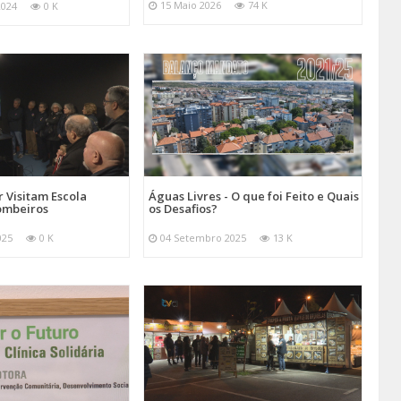
15 Maio 2026
74 K
2024
0 K
 Visitam Escola
Águas Livres - O que foi Feito e Quais
ombeiros
os Desafios?
025
0 K
04 Setembro 2025
13 K