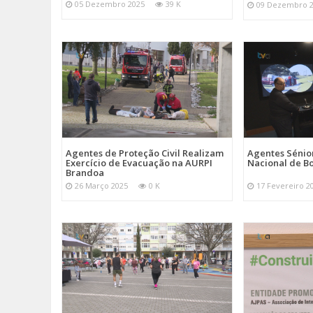
05 Dezembro 2025
39 K
09 Dezembro 
Agentes de Proteção Civil Realizam
Agentes Sénior
Exercício de Evacuação na AURPI
Nacional de B
Brandoa
26 Março 2025
0 K
17 Fevereiro 2