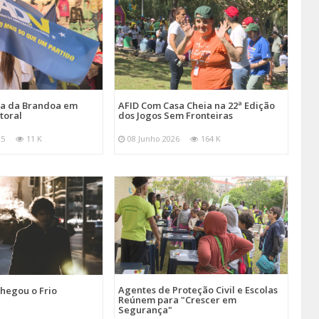
ira da Brandoa em
AFID Com Casa Cheia na 22ª Edição
toral
dos Jogos Sem Fronteiras
25
11 K
08 Junho 2026
164 K
Agentes de Proteção Civil e Escolas
hegou o Frio
Reúnem para "Crescer em
Segurança"