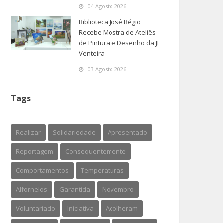
04 Agosto 2026
Biblioteca José Régio
Recebe Mostra de Ateliês
de Pintura e Desenho da JF
Venteira
03 Agosto 2026
Tags
Realizar
Solidariedade
Apresentado
Reportagem
Consequentemente
Comportamentos
Temperaturas
Alfornelos
Garantida
Novembro
Voluntariado
Iniciativa
Acolheram