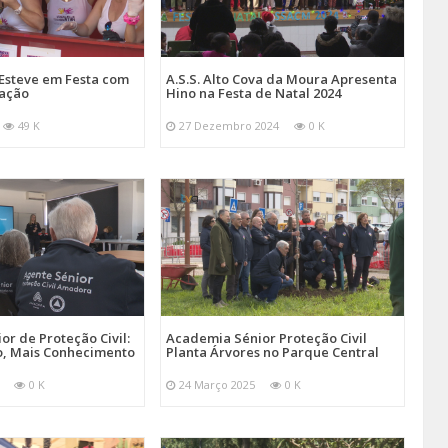
Esteve em Festa com
A.S.S. Alto Cova da Moura Apresenta
mação
Hino na Festa de Natal 2024
49 K
27 Dezembro 2024
0 K
r de Proteção Civil:
Academia Sénior Proteção Civil
, Mais Conhecimento
Planta Árvores no Parque Central
0 K
24 Março 2025
0 K