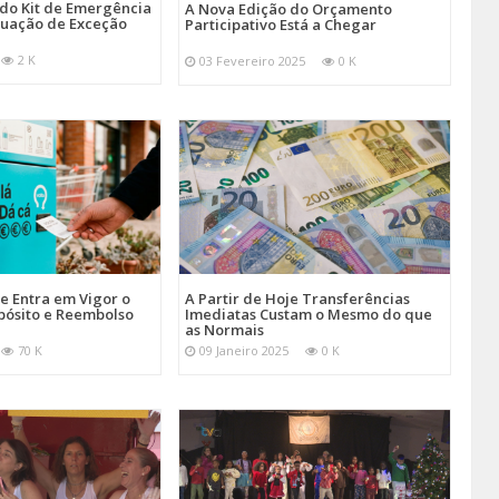
 do Kit de Emergência
A Nova Edição do Orçamento
tuação de Exceção
Participativo Está a Chegar
2 K
03 Fevereiro 2025
0 K
je Entra em Vigor o
A Partir de Hoje Transferências
pósito e Reembolso
Imediatas Custam o Mesmo do que
as Normais
70 K
09 Janeiro 2025
0 K