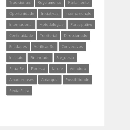
Tradicionais
Regulamento
Parlamento
Oportunidade
Iniciativas
Internazionale
Internacional
Metodologias
Participativo
Continuidade
Territorial
Direccionado
Entidades
Verificar-Se
Convectivos
Instituto
Financiado
Freguesia
Situa-Se
Floresta
Iacute
Amadora
Amadorenses
Autarquia
Possibilidade
Sexta-Feira