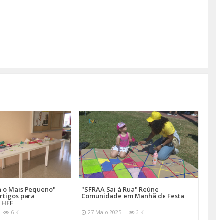
a o Mais Pequeno"
"SFRAA Sai à Rua" Reúne
rtigos para
Comunidade em Manhã de Festa
 HFF
6 K
27 Maio 2025
2 K