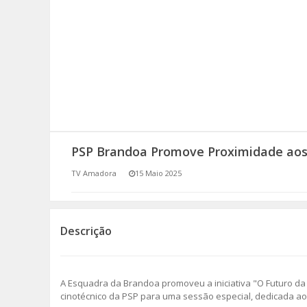
SOMOS TODOS EUROPEUS
ENCONTROS IMAGINÁRIOS
AMADORA LIGA À RESILIÊNCIA
VEMOS OUVIMOS E LEMOS
PSP Brandoa Promove Proximidade ao
(RE) PENSAMENTOS
TV Amadora
15 Maio 2025
ECOMOVE-TE
HISTÓRIAS DE ABRIL
Descrição
A Esquadra da Brandoa promoveu a iniciativa "O Futuro da
cinotécnico da PSP para uma sessão especial, dedicada aos