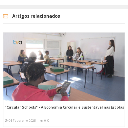
As duas viaturas adquiridas são ligeiras de mercadores com
autonomia de 320 quilómetros. Desta forma, reduz-se a poluição
Artigos relacionados
sonora, em meio urbano, e ao mesmo tempo não há a emissão de
gases poluentes.
Imagem: SIMAS de Oeiras e Amadora
Categorias
Noticias
Atualidade
"Circular Schools" - A Economia Circular e Sustentável nas Escolas
04 Fevereiro 2025
0 K