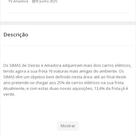
TV Amadora
18 Junho 2025
SOMOS TODOS EUROPEUS
ENCONTROS IMAGINÁRIOS
Descrição
AMADORA LIGA À RESILIÊNCIA
VEMOS OUVIMOS E LEMOS
Os SIMAS de Oeiras e Amadora adquiriram mais dois carros elétricos,
(RE) PENSAMENTOS
tendo agora a sua frota 16 viaturas mais amigas do ambiente. Os
SIMAS têm um objetivo bem definido nesta área: até ao final deste
ECOMOVE-TE
ano pretende-se chegar aos 25% de carros elétricos na sua frota.
Atualmente, e com estas duas novas aquisições, 13,6% da frota já é
HISTÓRIAS DE ABRIL
verde.
Como se pode ler no comunicado enviado por esta empresa
intermunicipal, “os SIMAS têm vindo, progressivamente, a transformar
a sua frota automóvel numa frota mais verde e a reduzir a pegada
Mostrar
ambiental.”