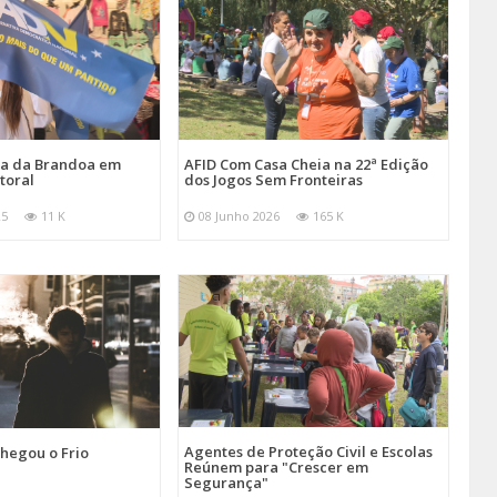
ira da Brandoa em
AFID Com Casa Cheia na 22ª Edição
toral
dos Jogos Sem Fronteiras
25
11 K
08 Junho 2026
165 K
Agentes de Proteção Civil e Escolas
hegou o Frio
Reúnem para "Crescer em
Segurança"