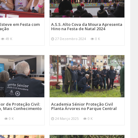
Esteve em Festa com
A.S.S. Alto Cova da Moura Apresenta
mação
Hino na Festa de Natal 2024
49 K
27 Dezembro 2024
0 K
r de Proteção Civil:
Academia Sénior Proteção Civil
, Mais Conhecimento
Planta Árvores no Parque Central
0 K
24 Março 2025
0 K