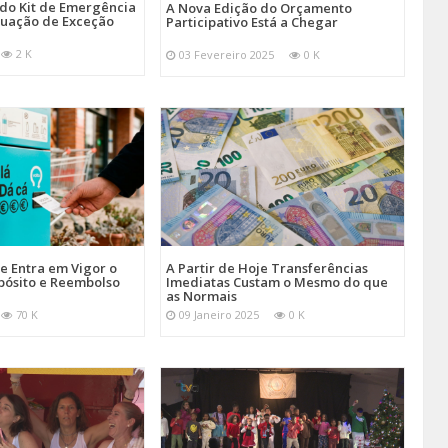
 do Kit de Emergência
A Nova Edição do Orçamento
tuação de Exceção
Participativo Está a Chegar
2 K
03 Fevereiro 2025
0 K
je Entra em Vigor o
A Partir de Hoje Transferências
pósito e Reembolso
Imediatas Custam o Mesmo do que
as Normais
70 K
09 Janeiro 2025
0 K