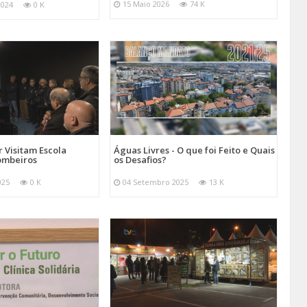
15 Maio 2026
74 K
2024
0 K
 Visitam Escola
Águas Livres - O que foi Feito e Quais
ombeiros
os Desafios?
025
0 K
04 Setembro 2025
13 K