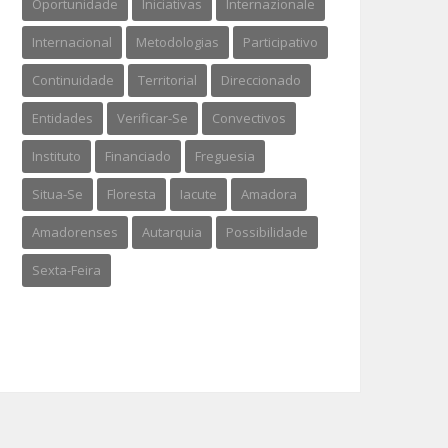
Oportunidade
Iniciativas
Internazionale
Internacional
Metodologias
Participativo
Continuidade
Territorial
Direccionado
Entidades
Verificar-Se
Convectivos
Instituto
Financiado
Freguesia
Situa-Se
Floresta
Iacute
Amadora
Amadorenses
Autarquia
Possibilidade
Sexta-Feira