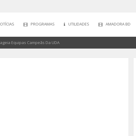
OTÍCIAS
PROGRAMAS
UTILIDADES
AMADORA BD
nageia Equipas Campeãs Da UDA