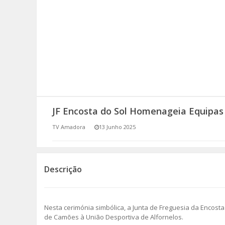
SOMOS TODOS EUROPEUS
ENCONTROS IMAGINÁRIOS
AMADORA LIGA À RESILIÊNCIA
VEMOS OUVIMOS E LEMOS
JF Encosta do Sol Homenageia Equipa
(RE) PENSAMENTOS
TV Amadora
13 Junho 2025
ECOMOVE-TE
HISTÓRIAS DE ABRIL
Descrição
Nesta cerimónia simbólica, a Junta de Freguesia da Encost
de Camões à União Desportiva de Alfornelos.