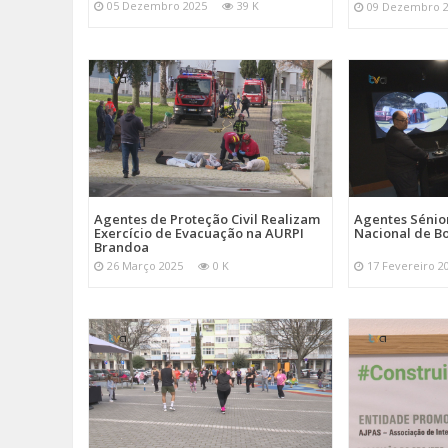
05 Dezembro 2025
39 K
09 Dezembro 
Agentes de Proteção Civil Realizam
Agentes Sénior
Exercício de Evacuação na AURPI
Nacional de B
Brandoa
26 Março 2025
0 K
17 Fevereiro 2