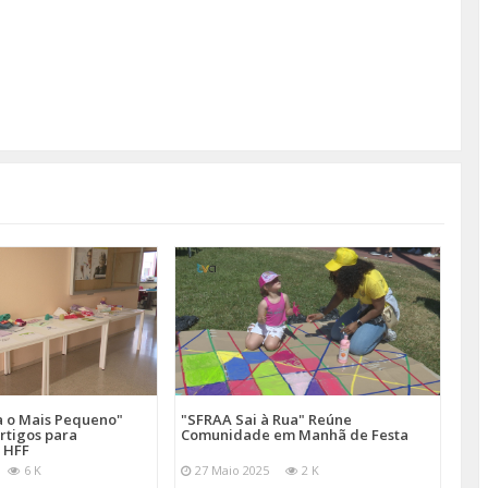
a o Mais Pequeno"
"SFRAA Sai à Rua" Reúne
rtigos para
Comunidade em Manhã de Festa
 HFF
6 K
27 Maio 2025
2 K