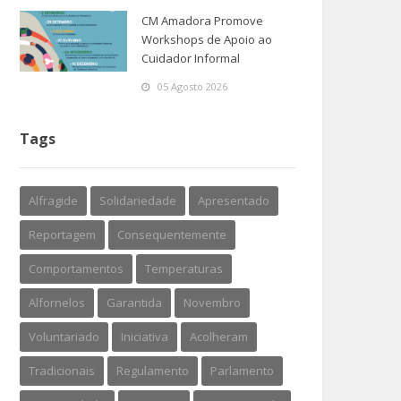
CM Amadora Promove
Workshops de Apoio ao
Cuidador Informal
05 Agosto 2026
Tags
Alfragide
Solidariedade
Apresentado
Reportagem
Consequentemente
Comportamentos
Temperaturas
Alfornelos
Garantida
Novembro
Voluntariado
Iniciativa
Acolheram
Tradicionais
Regulamento
Parlamento