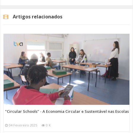
As duas viaturas adquiridas são ligeiras de mercadores com
autonomia de 320 quilómetros. Desta forma, reduz-se a poluição
Artigos relacionados
sonora, em meio urbano, e ao mesmo tempo não há a emissão de
gases poluentes.
Imagem: SIMAS de Oeiras e Amadora
Categorias
Noticias
Atualidade
"Circular Schools" - A Economia Circular e Sustentável nas Escolas
04 Fevereiro 2025
0 K