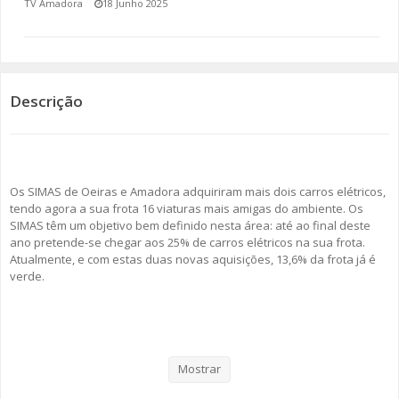
TV Amadora
18 Junho 2025
SOMOS TODOS EUROPEUS
ENCONTROS IMAGINÁRIOS
Descrição
AMADORA LIGA À RESILIÊNCIA
VEMOS OUVIMOS E LEMOS
Os SIMAS de Oeiras e Amadora adquiriram mais dois carros elétricos,
(RE) PENSAMENTOS
tendo agora a sua frota 16 viaturas mais amigas do ambiente. Os
SIMAS têm um objetivo bem definido nesta área: até ao final deste
ECOMOVE-TE
ano pretende-se chegar aos 25% de carros elétricos na sua frota.
Atualmente, e com estas duas novas aquisições, 13,6% da frota já é
HISTÓRIAS DE ABRIL
verde.
Como se pode ler no comunicado enviado por esta empresa
intermunicipal, “os SIMAS têm vindo, progressivamente, a transformar
a sua frota automóvel numa frota mais verde e a reduzir a pegada
Mostrar
ambiental.”