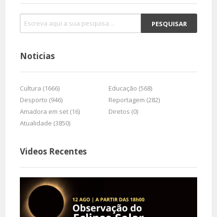
Noticias
Cultura (1666)
Educação (568)
Desporto (946)
Reportagem (282)
Amadora em set (16)
Diretos (0)
Atualidade (3850)
Videos Recentes