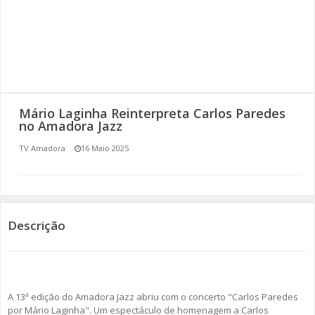
SOMOS TODOS EUROPEUS
ENCONTROS IMAGINÁRIOS
AMADORA LIGA À RESILIÊNCIA
Mário Laginha Reinterpreta Carlos Paredes
VEMOS OUVIMOS E LEMOS
no Amadora Jazz
TV Amadora
16 Maio 2025
(RE) PENSAMENTOS
ECOMOVE-TE
HISTÓRIAS DE ABRIL
Descrição
A 13ª edição do Amadora Jazz abriu com o concerto "Carlos Paredes
por Mário Laginha". Um espectáculo de homenagem a Carlos