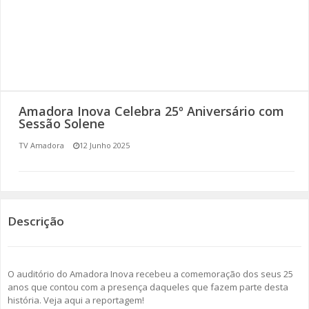
SOMOS TODOS EUROPEUS
ENCONTROS IMAGINÁRIOS
AMADORA LIGA À RESILIÊNCIA
Amadora Inova Celebra 25º Aniversário com
VEMOS OUVIMOS E LEMOS
Sessão Solene
TV Amadora
12 Junho 2025
(RE) PENSAMENTOS
ECOMOVE-TE
HISTÓRIAS DE ABRIL
Descrição
O auditório do Amadora Inova recebeu a comemoração dos seus 25
anos que contou com a presença daqueles que fazem parte desta
história. Veja aqui a reportagem!