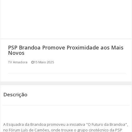
SOMOS TODOS EUROPEUS
ENCONTROS IMAGINÁRIOS
AMADORA LIGA À RESILIÊNCIA
PSP Brandoa Promove Proximidade aos Mais
VEMOS OUVIMOS E LEMOS
Novos
TV Amadora
15 Maio 2025
(RE) PENSAMENTOS
ECOMOVE-TE
HISTÓRIAS DE ABRIL
Descrição
A Esquadra da Brandoa promoveu a iniciativa "O Futuro da Brandoa",
no Fórum Luís de Camões, onde trouxe o grupo cinotécnico da PSP