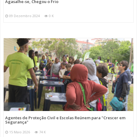
Agasalhe-se, Chegou o Frio
09 Dezembro 2024
0 K
Agentes de Proteção Civil e Escolas Reúnem para "Crescer em
Segurança"
15 Maio 2026
74 K