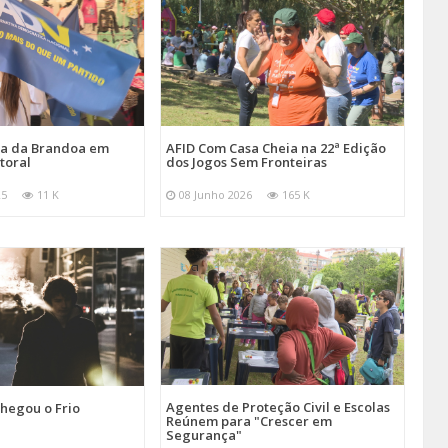
ira da Brandoa em
AFID Com Casa Cheia na 22ª Edição
toral
dos Jogos Sem Fronteiras
25
11 K
08 Junho 2026
165 K
Agentes de Proteção Civil e Escolas
hegou o Frio
Reúnem para "Crescer em
Segurança"