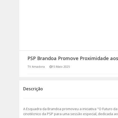
SOMOS TODOS EUROPEUS
ENCONTROS IMAGINÁRIOS
AMADORA LIGA À RESILIÊNCIA
VEMOS OUVIMOS E LEMOS
PSP Brandoa Promove Proximidade ao
(RE) PENSAMENTOS
TV Amadora
15 Maio 2025
ECOMOVE-TE
HISTÓRIAS DE ABRIL
Descrição
A Esquadra da Brandoa promoveu a iniciativa "O Futuro da
cinotécnico da PSP para uma sessão especial, dedicada aos