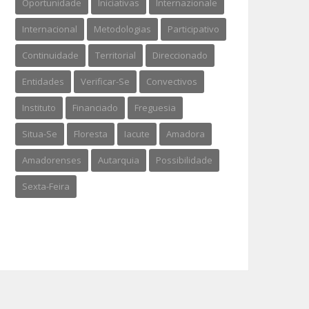
Oportunidade
Iniciativas
Internazionale
Internacional
Metodologias
Participativo
Continuidade
Territorial
Direccionado
Entidades
Verificar-Se
Convectivos
Instituto
Financiado
Freguesia
Situa-Se
Floresta
Iacute
Amadora
Amadorenses
Autarquia
Possibilidade
Sexta-Feira