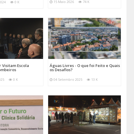
15 Maio 2026
74 K
2024
0 K
 Visitam Escola
Águas Livres - O que foi Feito e Quais
ombeiros
os Desafios?
025
0 K
04 Setembro 2025
13 K