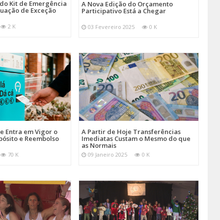
 do Kit de Emergência
A Nova Edição do Orçamento
tuação de Exceção
Participativo Está a Chegar
2 K
03 Fevereiro 2025
0 K
je Entra em Vigor o
A Partir de Hoje Transferências
pósito e Reembolso
Imediatas Custam o Mesmo do que
as Normais
70 K
09 Janeiro 2025
0 K