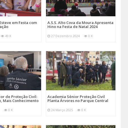
Esteve em Festa com
A.S.S. Alto Cova da Moura Apresenta
mação
Hino na Festa de Natal 2024
49 K
27 Dezembro 2024
0 K
r de Proteção Civil:
Academia Sénior Proteção Civil
, Mais Conhecimento
Planta Árvores no Parque Central
0 K
24 Março 2025
0 K