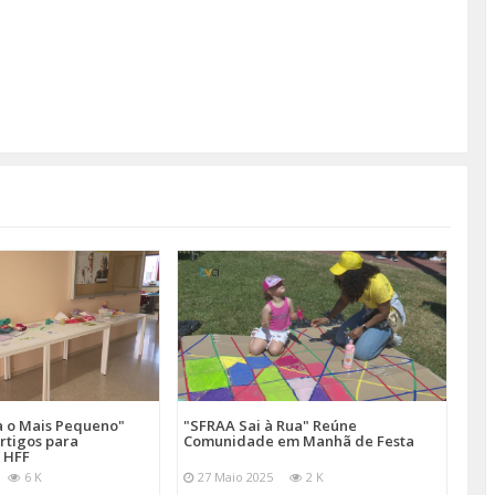
a o Mais Pequeno"
"SFRAA Sai à Rua" Reúne
rtigos para
Comunidade em Manhã de Festa
 HFF
6 K
27 Maio 2025
2 K