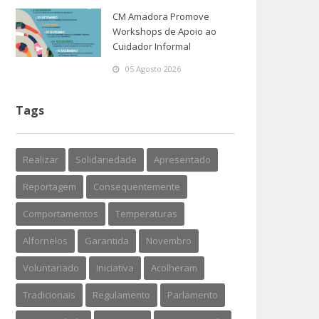
CM Amadora Promove
Workshops de Apoio ao
Cuidador Informal
05 Agosto 2026
Tags
Realizar
Solidariedade
Apresentado
Reportagem
Consequentemente
Comportamentos
Temperaturas
Alfornelos
Garantida
Novembro
Voluntariado
Iniciativa
Acolheram
Tradicionais
Regulamento
Parlamento