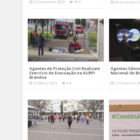
05 Dezembro 2025
39 K
09 Dezembro 
Agentes de Proteção Civil Realizam
Agentes Sénior
Exercício de Evacuação na AURPI
Nacional de B
Brandoa
26 Março 2025
0 K
17 Fevereiro 2