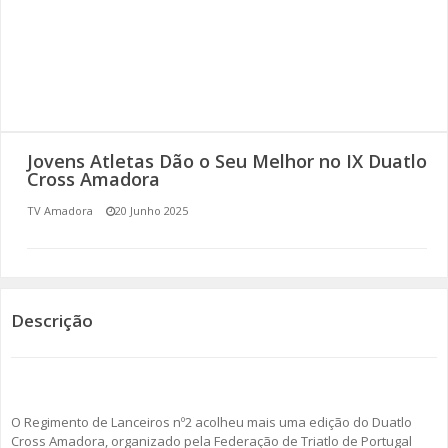
SOMOS TODOS EUROPEUS
ENCONTROS IMAGINÁRIOS
AMADORA LIGA À RESILIÊNCIA
Jovens Atletas Dão o Seu Melhor no IX Duatlo
VEMOS OUVIMOS E LEMOS
Cross Amadora
TV Amadora
20 Junho 2025
(RE) PENSAMENTOS
ECOMOVE-TE
HISTÓRIAS DE ABRIL
Descrição
O Regimento de Lanceiros nº2 acolheu mais uma edição do Duatlo
Cross Amadora, organizado pela Federação de Triatlo de Portugal