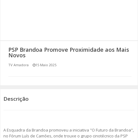
SOMOS TODOS EUROPEUS
ENCONTROS IMAGINÁRIOS
AMADORA LIGA À RESILIÊNCIA
PSP Brandoa Promove Proximidade aos Mais
VEMOS OUVIMOS E LEMOS
Novos
TV Amadora
15 Maio 2025
(RE) PENSAMENTOS
ECOMOVE-TE
HISTÓRIAS DE ABRIL
Descrição
A Esquadra da Brandoa promoveu a iniciativa "O Futuro da Brandoa",
no Fórum Luís de Camões, onde trouxe o grupo cinotécnico da PSP