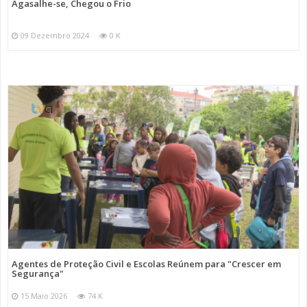
Agasalhe-se, Chegou o Frio
09 Dezembro 2024
0 K
Agentes de Proteção Civil e Escolas Reúnem para "Crescer em
Segurança"
15 Maio 2026
74 K