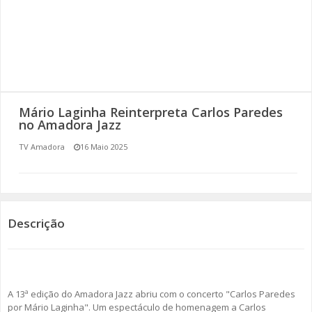
SOMOS TODOS EUROPEUS
ENCONTROS IMAGINÁRIOS
AMADORA LIGA À RESILIÊNCIA
Mário Laginha Reinterpreta Carlos Paredes
VEMOS OUVIMOS E LEMOS
no Amadora Jazz
TV Amadora
16 Maio 2025
(RE) PENSAMENTOS
ECOMOVE-TE
HISTÓRIAS DE ABRIL
Descrição
A 13ª edição do Amadora Jazz abriu com o concerto "Carlos Paredes
por Mário Laginha". Um espectáculo de homenagem a Carlos