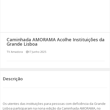
SOMOS TODOS EUROPEUS
ENCONTROS IMAGINÁRIOS
AMADORA LIGA À RESILIÊNCIA
Caminhada AMORAMA Acolhe Instituições da
VEMOS OUVIMOS E LEMOS
Grande Lisboa
TV Amadora
17 Junho 2025
(RE) PENSAMENTOS
ECOMOVE-TE
HISTÓRIAS DE ABRIL
Descrição
Os utentes das instituições para pessoas com deficiência da Grande
Lisboa participaram na nona edição da Caminhada AMORAMA, no