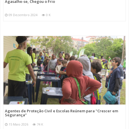
Agasalhe-se, Chegou o Frio
09 Dezembro 2024
0 K
Agentes de Proteção Civil e Escolas Reúnem para "Crescer em
Segurança"
15 Maio 2026
74 K