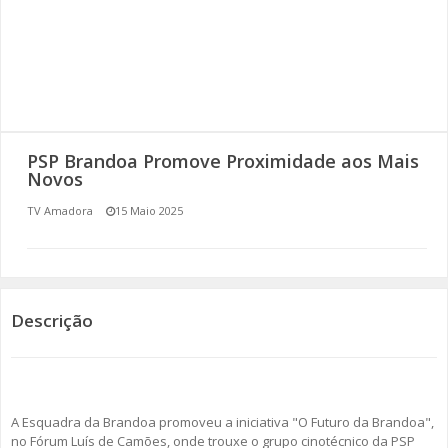
SOMOS TODOS EUROPEUS
ENCONTROS IMAGINÁRIOS
AMADORA LIGA À RESILIÊNCIA
PSP Brandoa Promove Proximidade aos Mais
VEMOS OUVIMOS E LEMOS
Novos
TV Amadora
15 Maio 2025
(RE) PENSAMENTOS
ECOMOVE-TE
HISTÓRIAS DE ABRIL
Descrição
A Esquadra da Brandoa promoveu a iniciativa "O Futuro da Brandoa",
no Fórum Luís de Camões, onde trouxe o grupo cinotécnico da PSP