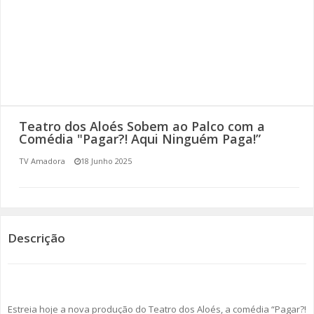
SOMOS TODOS EUROPEUS
ENCONTROS IMAGINÁRIOS
AMADORA LIGA À RESILIÊNCIA
VEMOS OUVIMOS E LEMOS
Teatro dos Aloés Sobem ao Palco com a
Comédia "Pagar?! Aqui Ninguém Paga!”
(RE) PENSAMENTOS
TV Amadora
18 Junho 2025
ECOMOVE-TE
HISTÓRIAS DE ABRIL
Descrição
Estreia hoje a nova produção do Teatro dos Aloés, a comédia “Pagar?!