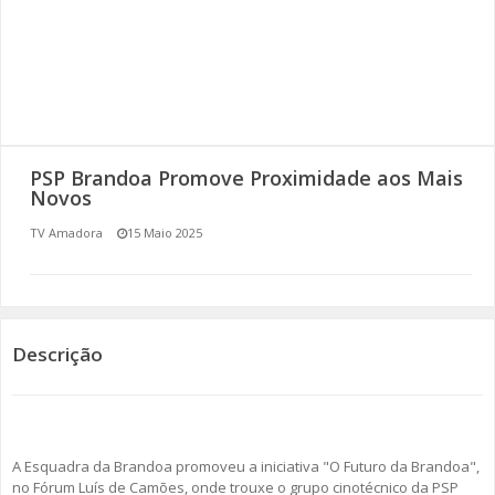
SOMOS TODOS EUROPEUS
ENCONTROS IMAGINÁRIOS
AMADORA LIGA À RESILIÊNCIA
PSP Brandoa Promove Proximidade aos Mais
VEMOS OUVIMOS E LEMOS
Novos
TV Amadora
15 Maio 2025
(RE) PENSAMENTOS
ECOMOVE-TE
HISTÓRIAS DE ABRIL
Descrição
A Esquadra da Brandoa promoveu a iniciativa "O Futuro da Brandoa",
no Fórum Luís de Camões, onde trouxe o grupo cinotécnico da PSP