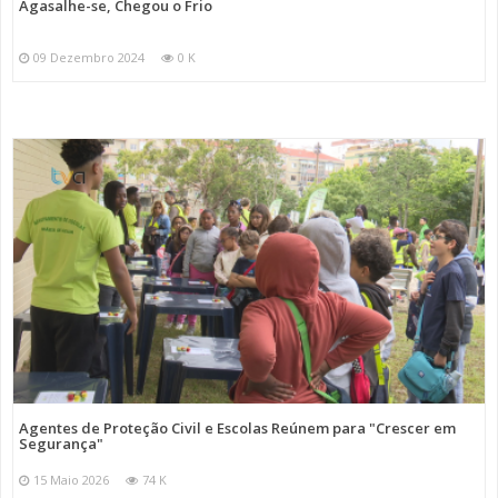
Agasalhe-se, Chegou o Frio
09 Dezembro 2024
0 K
Agentes de Proteção Civil e Escolas Reúnem para "Crescer em
Segurança"
15 Maio 2026
74 K