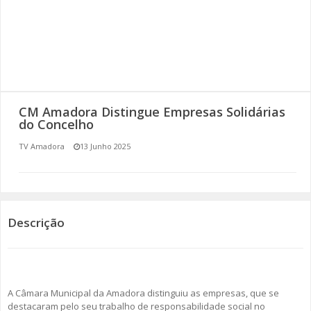
SOMOS TODOS EUROPEUS
ENCONTROS IMAGINÁRIOS
AMADORA LIGA À RESILIÊNCIA
CM Amadora Distingue Empresas Solidárias
VEMOS OUVIMOS E LEMOS
do Concelho
TV Amadora
13 Junho 2025
(RE) PENSAMENTOS
ECOMOVE-TE
HISTÓRIAS DE ABRIL
Descrição
A Câmara Municipal da Amadora distinguiu as empresas, que se
destacaram pelo seu trabalho de responsabilidade social no