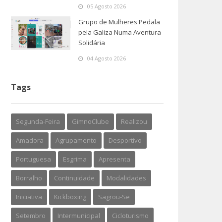
05 Agosto 2026
Grupo de Mulheres Pedala
pela Galiza Numa Aventura
Solidária
04 Agosto 2026
Tags
Segunda-Feira
GimnoClube
Realizou
Amadora
Agrupamento
Desportivo
Portuguesa
Esgrima
Apresenta
Borralho
Continuidade
Modalidades
Iniciativa
Kickboxing
Sagrou-Se
Setembro
Intermunicipal
Cicloturismo