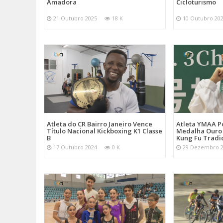
Amadora
Cicloturismo
21 Outubro 2025
18 K
10 Outubro 20
Atleta do CR Bairro Janeiro Vence
Atleta YMAA P
Título Nacional Kickboxing K1 Classe
Medalha Ouro
B
Kung Fu Tradi
17 Outubro 2024
0 K
29 Dezembro 