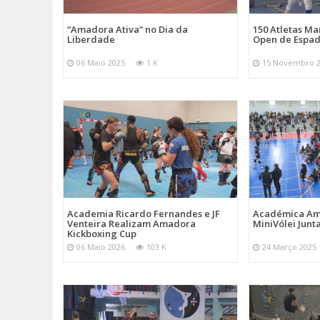
“Amadora Ativa” no Dia da
150 Atletas M
Liberdade
Open de Espad
06 Maio 2025
1 K
15 Novembro 
Academia Ricardo Fernandes e JF
Académica Am
Venteira Realizam Amadora
MiniVólei Junta
Kickboxing Cup
06 Maio 2026
103 K
24 Março 2025