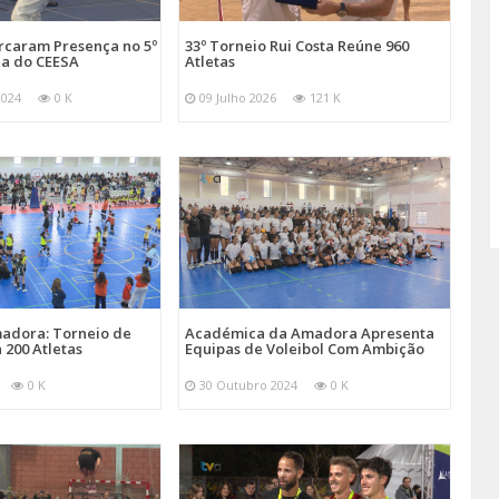
arcaram Presença no 5º
33º Torneio Rui Costa Reúne 960
a do CEESA
Atletas
2024
0 K
09 Julho 2026
121 K
adora: Torneio de
Académica da Amadora Apresenta
 200 Atletas
Equipas de Voleibol Com Ambição
0 K
30 Outubro 2024
0 K