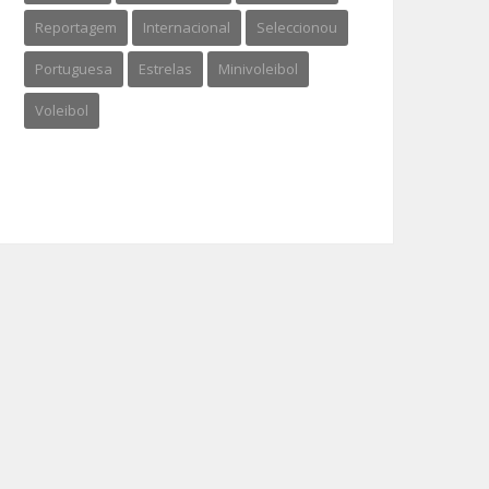
Reportagem
Internacional
Seleccionou
Portuguesa
Estrelas
Minivoleibol
Voleibol