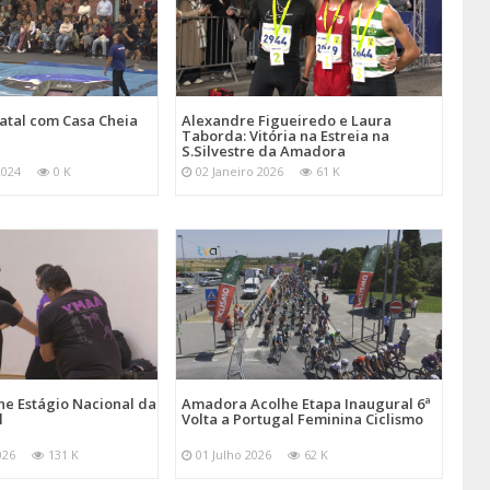
atal com Casa Cheia
Alexandre Figueiredo e Laura
Taborda: Vitória na Estreia na
S.Silvestre da Amadora
2024
0 K
02 Janeiro 2026
61 K
e Estágio Nacional da
Amadora Acolhe Etapa Inaugural 6ª
l
Volta a Portugal Feminina Ciclismo
026
131 K
01 Julho 2026
62 K