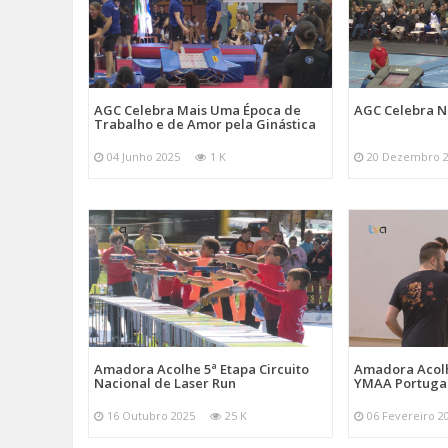
AGC Celebra Mais Uma Época de
AGC Celebra N
Trabalho e de Amor pela Ginástica
04 Junho 2025
1 K
20 Dezembro 
Amadora Acolhe 5ª Etapa Circuito
Amadora Acolh
Nacional de Laser Run
YMAA Portuga
16 Outubro 2025
25 K
06 Fevereiro 2