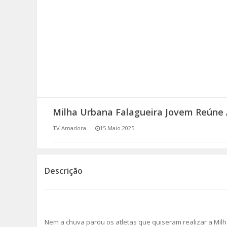
SOMOS TODOS EUROPEUS
ENCONTROS IMAGINÁRIOS
AMADORA LIGA À RESILIÊNCIA
VEMOS OUVIMOS E LEMOS
Milha Urbana Falagueira Jovem Reúne
(RE) PENSAMENTOS
TV Amadora
15 Maio 2025
ECOMOVE-TE
HISTÓRIAS DE ABRIL
Descrição
Nem a chuva parou os atletas que quiseram realizar a Milh