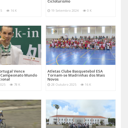
Cicloturismo
25
16 K
19 Setembro 2024
0 K
Atletas Clube Basquetebol ESA
ortugal Vence
Tornam-se Madrinhas dos Mais
 Campeonato Mundo
Novos
cional
28 Outubro 2025
16 K
2025
78 K