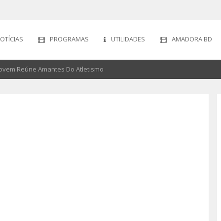
OTÍCIAS
PROGRAMAS
UTILIDADES
AMADORA BD
Jovem Reúne Amantes Do Atletismo