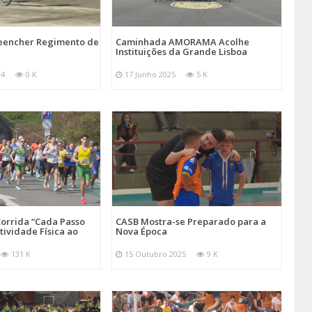
reencher Regimento de
Caminhada AMORAMA Acolhe
Instituições da Grande Lisboa
24
0 K
17 Junho 2025
5 K
orrida “Cada Passo
CASB Mostra-se Preparado para a
tividade Física ao
Nova Época
131 K
15 Outubro 2025
9 K