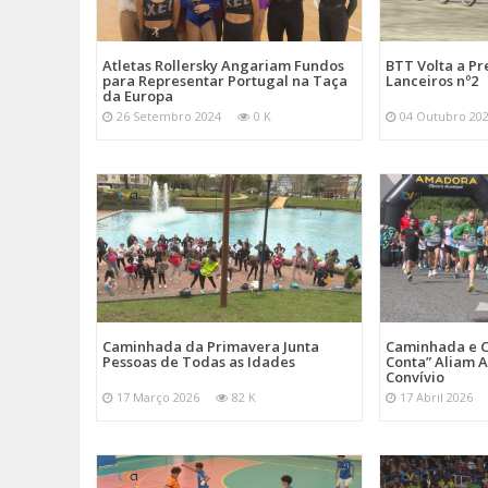
Atletas Rollersky Angariam Fundos
BTT Volta a P
para Representar Portugal na Taça
Lanceiros nº2
da Europa
26 Setembro 2024
0 K
04 Outubro 20
Caminhada da Primavera Junta
Caminhada e C
Pessoas de Todas as Idades
Conta” Aliam A
Convívio
17 Março 2026
82 K
17 Abril 2026